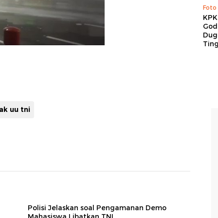
Foto
KPK 
God
Duga
Tin
k uu tni
Polisi Jelaskan soal Pengamanan Demo
Mahasiswa Libatkan TNI