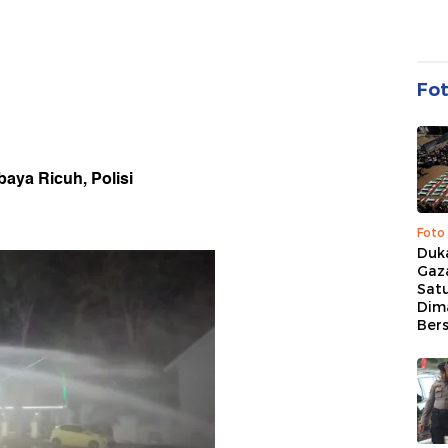
Fo
baya Ricuh, Polisi
Foto
Duk
Gaz
Sat
Dim
Ber