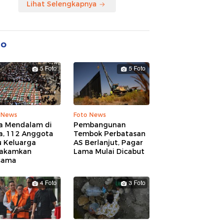
Lihat Selengkapnya
to
5 Foto
5 Foto
 News
Foto News
a Mendalam di
Pembangunan
a, 112 Anggota
Tembok Perbatasan
u Keluarga
AS Berlanjut, Pagar
akamkan
Lama Mulai Dicabut
sama
4 Foto
3 Foto