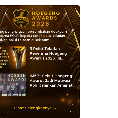
ang penghargaan persembahan detikcom
rsama POLRI kepada sosok polisi teladan.
lkan polisi teladan di sekitarmu!
5 Polisi Teladan
Penerima Hoegeng
Awards 2026, Ini
Kategori dan Kiprahnya
IM57+ Sebut Hoegeng
Awards Jadi Motivasi
Polri Jalankan Amanat
Konstitusi
Lihat Selengkapnya