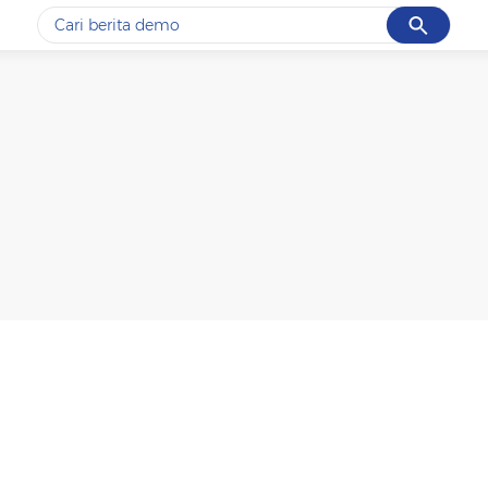
Cancel
Yang sedang ramai dicari
#1
data live draw sgp
#2
gempa hari ini
#3
prabowo
#4
iran
#5
demo
Promoted
Terakhir yang dicari
Loading...