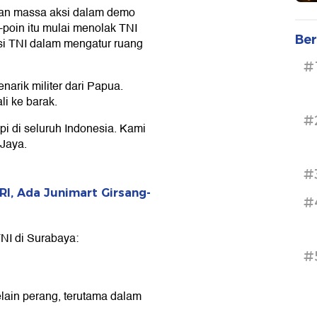
kan massa aksi dalam demo
-poin itu mulai menolak TNI
Ber
si TNI dalam mengatur ruang
#
arik militer dari Papua.
li ke barak.
#
api di seluruh Indonesia. Kami
 Jaya.
#
I, Ada Junimart Girsang-
#
TNI di Surabaya:
#
selain perang, terutama dalam