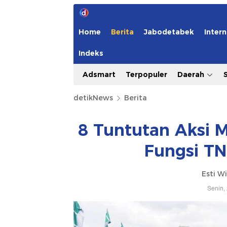
Home
Berita
Jabodetabek
Intern
Indeks
Adsmart
Terpopuler
Daerah
detikNews
Berita
8 Tuntutan Aksi M
Fungsi TNI
Esti W
Senin,