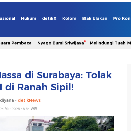
asional
Hukum
detikX
Kolom
Blak blakan
Pro Kon
Suara Pembaca
Nyago Bumi Sriwijaya
Melindungi Tuah-
assa di Surabaya: Tolak
 di Ranah Sipil!
idiyana -
detikNews
 24 Mar 2025 18:51 WIB