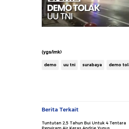
(ygs/imk)
demo
uu tni
surabaya
demo tola
Berita Terkait
Tuntutan 2,5 Tahun Bui Untuk 4 Tentara
Penyiram Air Keras Andrie Yunus