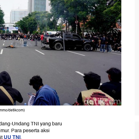
ommo/detikcom)
dang-Undang TNI yang baru
mur. Para peserta aksi
UU TNI
it
.