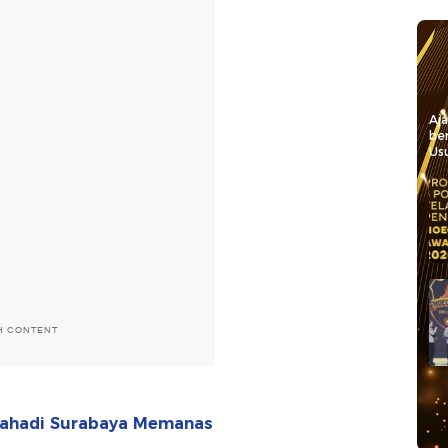
Aj
be
Usu
H CONTENT
rahadi Surabaya Memanas