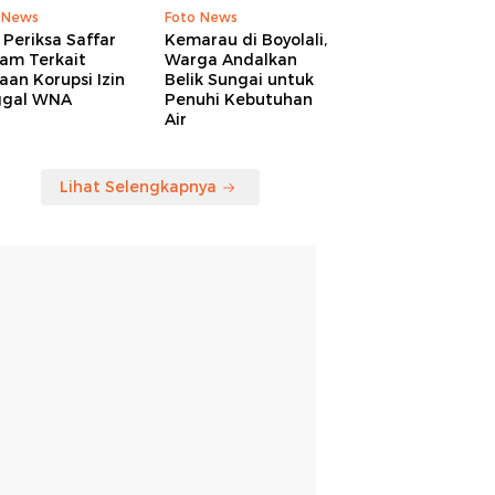
 News
Foto News
Periksa Saffar
Kemarau di Boyolali,
am Terkait
Warga Andalkan
an Korupsi Izin
Belik Sungai untuk
ggal WNA
Penuhi Kebutuhan
Air
Lihat Selengkapnya