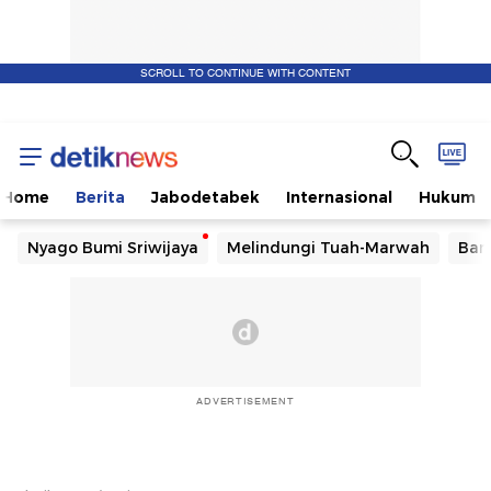
SCROLL TO CONTINUE WITH CONTENT
Home
Berita
Jabodetabek
Internasional
Hukum
Nyago Bumi Sriwijaya
Melindungi Tuah-Marwah
Ban
ADVERTISEMENT