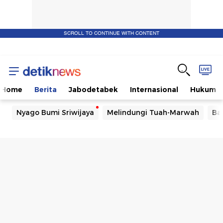
SCROLL TO CONTINUE WITH CONTENT
Home
Berita
Jabodetabek
Internasional
Hukum
Nyago Bumi Sriwijaya
Melindungi Tuah-Marwah
Ba