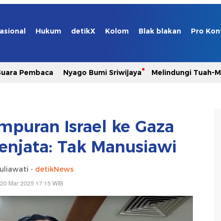
asional
Hukum
detikX
Kolom
Blak blakan
Pro Kon
Suara Pembaca
Nyago Bumi Sriwijaya
Melindungi Tuah-
puran Israel ke Gaza
enjata: Tak Manusiawi
uliawati -
detikNews
 20 Mar 2025 17:15 WIB