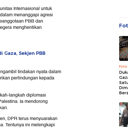
itas Internasional untuk
 dalam menanggapi agresi
am keanggotaan PBB dan
Fo
 segera menghentikan
i Gaza, Sekjen PBB
Foto
ngambil tindakan nyata dalam
Duk
rikan perlindungan kepada
Gaz
Sat
Dim
Ber
kah-langkah diplomasi
alestina. Ia mendorong
kan.
men, DPR terus menyuarakan
a. Tentunya ini melengkapi