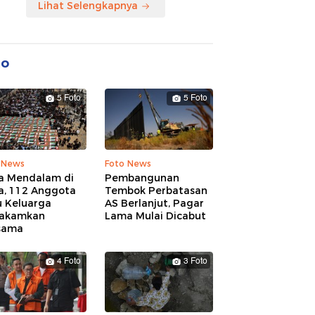
Lihat Selengkapnya
to
5 Foto
5 Foto
 News
Foto News
a Mendalam di
Pembangunan
a, 112 Anggota
Tembok Perbatasan
u Keluarga
AS Berlanjut, Pagar
akamkan
Lama Mulai Dicabut
sama
4 Foto
3 Foto