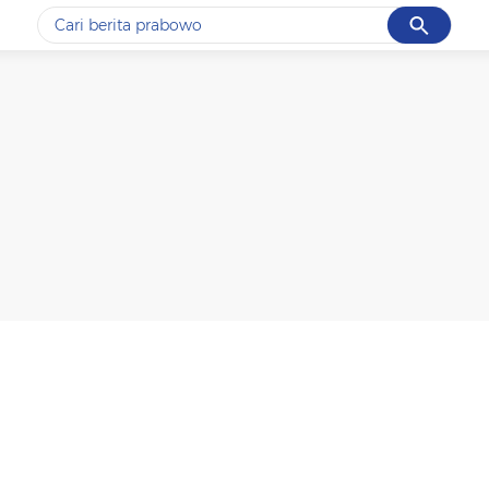
Cancel
Yang sedang ramai dicari
#1
data live draw sgp
#2
gempa hari ini
#3
prabowo
#4
iran
#5
demo
Promoted
Terakhir yang dicari
Loading...