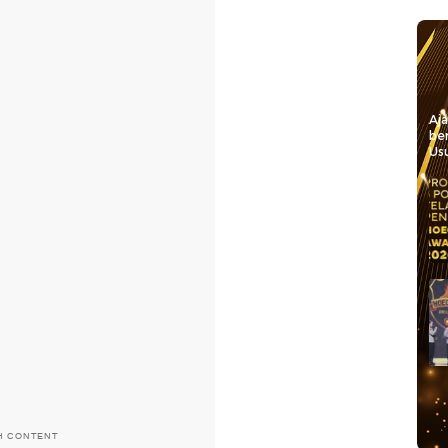
Aj
be
Usu
H CONTENT