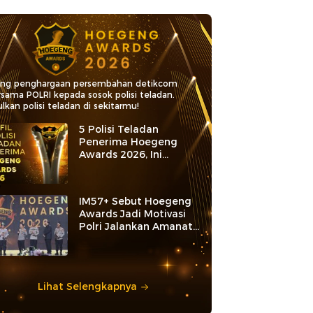
ang penghargaan persembahan detikcom
rsama POLRI kepada sosok polisi teladan.
lkan polisi teladan di sekitarmu!
5 Polisi Teladan
Penerima Hoegeng
Awards 2026, Ini
Kategori dan Kiprahnya
IM57+ Sebut Hoegeng
Awards Jadi Motivasi
Polri Jalankan Amanat
Konstitusi
Lihat Selengkapnya