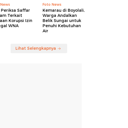
 News
Foto News
Periksa Saffar
Kemarau di Boyolali,
am Terkait
Warga Andalkan
an Korupsi Izin
Belik Sungai untuk
ggal WNA
Penuhi Kebutuhan
Air
Lihat Selengkapnya