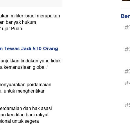
ukan militer Israel merupakan
Ber
gan banyak hukum
#
 ujar Puan.
#
an Tewas Jadi 510 Orang
njukkan tindakan yang tidak
 kemanusiaan global,"
#
#
 menyuarakan perdamaian
al untuk menghentikan
#
perdamaian dan hak asasi
an keadilan bagi rakyat
ional untuk segera
.