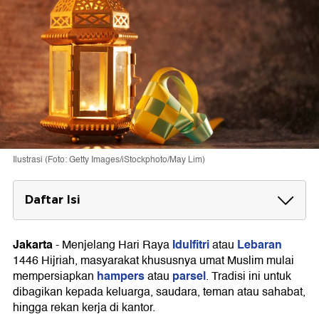
Ilustrasi (Foto: Getty Images/iStockphoto/May Lim)
Daftar Isi
Ucapan Hampers Lebaran 2025 untuk
Keluarga/Saudara
Jakarta
Idulfitri
Lebaran
-
Menjelang Hari Raya
atau
1446 Hijriah, masyarakat khususnya umat Muslim mulai
Ucapan Hampers Lebaran 2025 untuk
hampers
parsel
mempersiapkan
atau
. Tradisi ini untuk
Teman/Sahabat
dibagikan kepada keluarga, saudara, teman atau sahabat,
Ucapan Hampers Lebaran 2025 untuk Rekan
hingga rekan kerja di kantor.