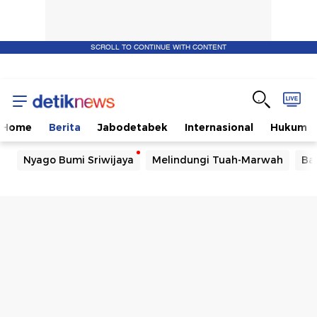
SCROLL TO CONTINUE WITH CONTENT
Home
Berita
Jabodetabek
Internasional
Hukum
Nyago Bumi Sriwijaya
Melindungi Tuah-Marwah
Ba