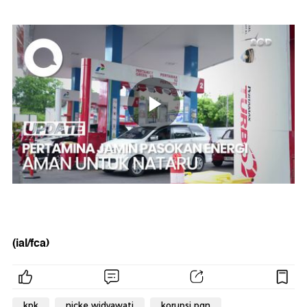
(ial/fca)
kpk
nicke widyawati
korupsi pgn