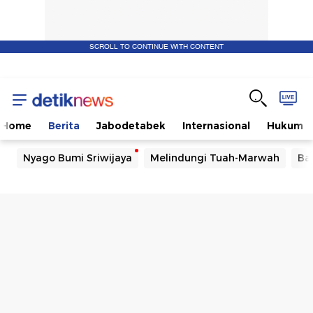
SCROLL TO CONTINUE WITH CONTENT
Home
Berita
Jabodetabek
Internasional
Hukum
Nyago Bumi Sriwijaya
Melindungi Tuah-Marwah
Ba