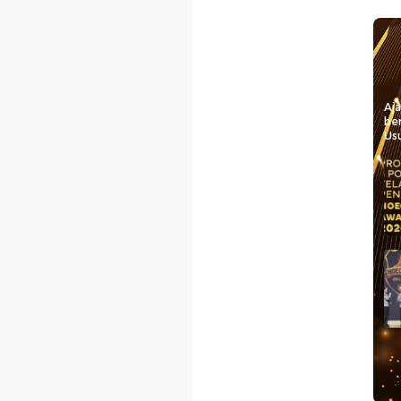
Aj
be
Usu