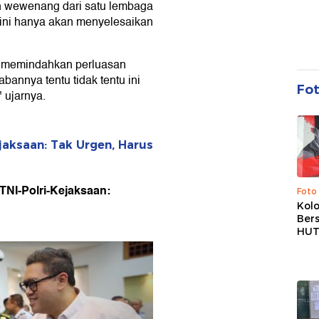
n wewenang dari satu lembaga
 ini hanya akan menyelesaikan
h memindahkan perluasan
abannya tentu tidak tentu ini
Fo
 ujarnya.
ejaksaan: Tak Urgen, Harus
TNI-Polri-Kejaksaan:
Foto
Kolo
Ber
HUT