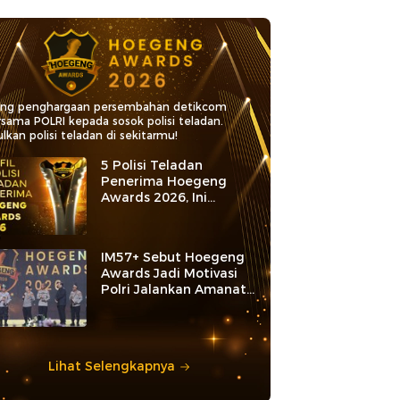
ang penghargaan persembahan detikcom
rsama POLRI kepada sosok polisi teladan.
lkan polisi teladan di sekitarmu!
5 Polisi Teladan
Penerima Hoegeng
Awards 2026, Ini
Kategori dan Kiprahnya
IM57+ Sebut Hoegeng
Awards Jadi Motivasi
Polri Jalankan Amanat
Konstitusi
Lihat Selengkapnya