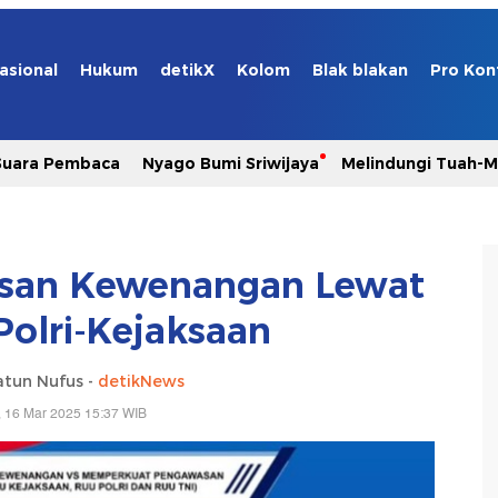
asional
Hukum
detikX
Kolom
Blak blakan
Pro Kon
Suara Pembaca
Nyago Bumi Sriwijaya
Melindungi Tuah-
asan Kewenangan Lewat
Polri-Kejaksaan
atun Nufus -
detikNews
 16 Mar 2025 15:37 WIB