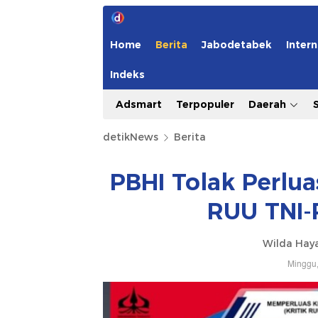
Home
Berita
Jabodetabek
Intern
Indeks
Adsmart
Terpopuler
Daerah
detikNews
Berita
PBHI Tolak Perlu
RUU TNI-
Wilda Hay
Minggu,