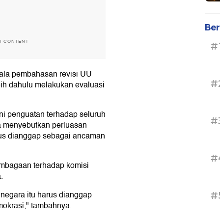
Ber
H CONTENT
#
ala pembahasan revisi UU
#
bih dahulu melakukan evaluasi
ni penguatan terhadap seluruh
#
ia menyebutkan perluasan
rus dianggap sebagai ancaman
#
embagaan terhadap komisi
.
 negara itu harus dianggap
#
okrasi," tambahnya.