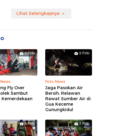
Lihat Selengkapnya
to
3 Foto
5 Foto
 News
Foto News
ng Fly Over
Jaga Pasokan Air
solek Sambut
Bersih, Relawan
 Kemerdekaan
Rawat Sumber Air di
Gua Keceme
Gunungkidul
5 Foto
7 Foto