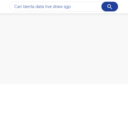
Cancel
Yang sedang ramai dicari
#1
data live draw sgp
#2
piala presiden 2026
#3
prabowo
#4
iran
#5
gempa hari ini
Promoted
Terakhir yang dicari
Loading...