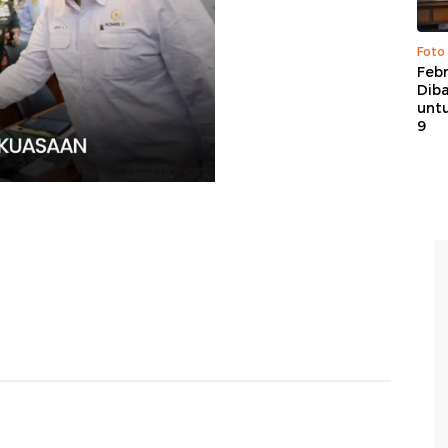
Foto
Febr
Dib
untu
9