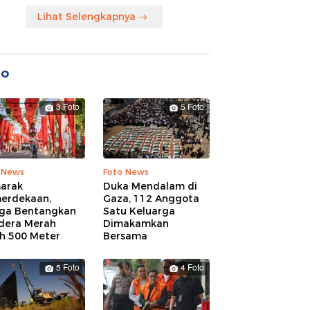
Lihat Selengkapnya
to
3 Foto
5 Foto
 News
Foto News
arak
Duka Mendalam di
erdekaan,
Gaza, 112 Anggota
ga Bentangkan
Satu Keluarga
dera Merah
Dimakamkan
ih 500 Meter
Bersama
5 Foto
4 Foto