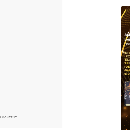
Aj
be
Usu
H CONTENT