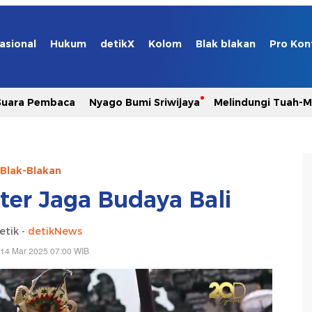
asional
Hukum
detikX
Kolom
Blak blakan
Pro Kon
Suara Pembaca
Nyago Bumi Sriwijaya
Melindungi Tuah-
Blak-Blakan
er Jaga Budaya Bali
etik -
detikNews
 14 Mar 2025 07:00 WIB