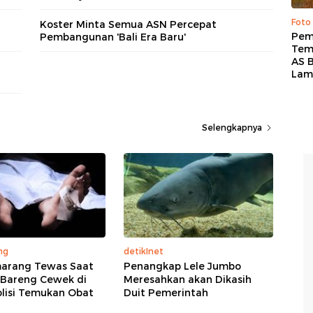
Foto
Koster Minta Semua ASN Percepat
Pem
Pembangunan 'Bali Era Baru'
Tem
AS B
Lam
Selengkapnya
ng
detikInet
marang Tewas Saat
Penangkap Lele Jumbo
Bareng Cewek di
Meresahkan akan Dikasih
olisi Temukan Obat
Duit Pemerintah