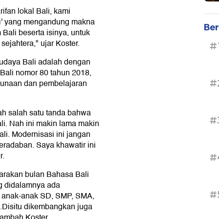
ifan lokal Bali, kami
li' yang mengandung makna
Ber
ali beserta isinya, untuk
jahtera," ujar Koster.
#
udaya Bali adalah dengan
Bali nomor 80 tahun 2018,
#
gunaan dan pembelajaran
lah salah satu tanda bahwa
#
li. Nah ini makin lama makin
ali. Modernisasi ini jangan
radaban. Saya khawatir ini
r.
#
arakan bulan Bahasa Bali
ng didalamnya ada
#
a anak-anak SD, SMP, SMA,
Disitu dikembangkan juga
tambah Koster.