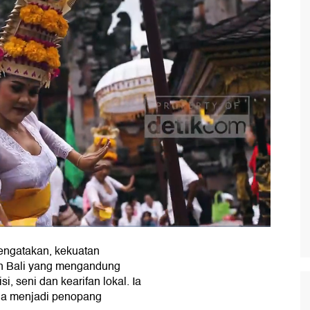
ngatakan, kekuatan
an Bali yang mengandung
i, seni dan kearifan lokal. Ia
ga menjadi penopang