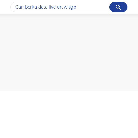
Cancel
Yang sedang ramai dicari
#1
data live draw sgp
#2
piala presiden 2026
#3
prabowo
#4
iran
#5
gempa hari ini
Promoted
Terakhir yang dicari
Loading...