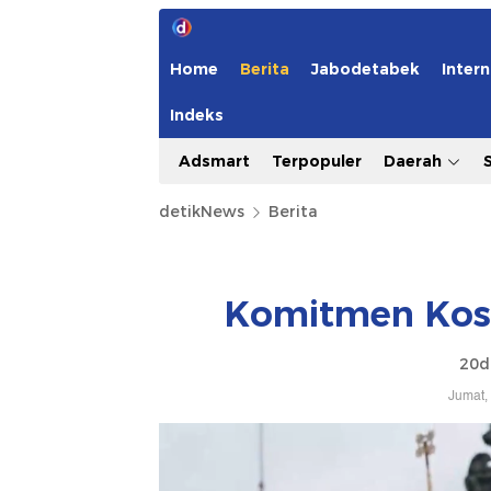
Home
Berita
Jabodetabek
Intern
Indeks
Adsmart
Terpopuler
Daerah
detikNews
Berita
Komitmen Kost
20d
Jumat,