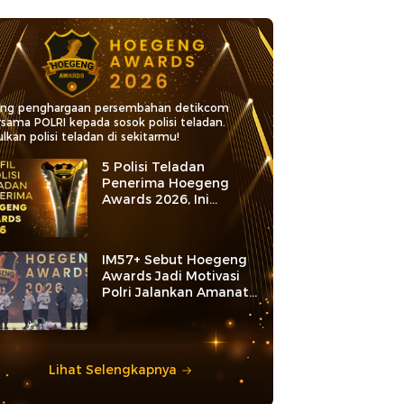
ang penghargaan persembahan detikcom
rsama POLRI kepada sosok polisi teladan.
lkan polisi teladan di sekitarmu!
5 Polisi Teladan
Penerima Hoegeng
Awards 2026, Ini
Kategori dan Kiprahnya
IM57+ Sebut Hoegeng
Awards Jadi Motivasi
Polri Jalankan Amanat
Konstitusi
Lihat Selengkapnya