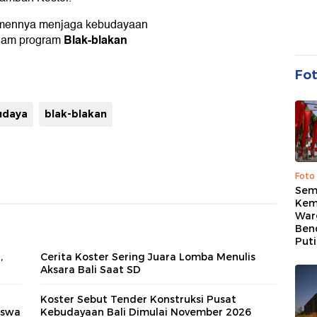
itmennya menjaga kebudayaan
Blak-blakan
alam program
Fo
udaya
blak-blakan
Foto
Sem
Kem
War
Ben
Put
,
Cerita Koster Sering Juara Lomba Menulis
Aksara Bali Saat SD
Koster Sebut Tender Konstruksi Pusat
iswa
Kebudayaan Bali Dimulai November 2026