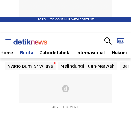
SCROLL TO CONTINUE WITH CONTENT
Home
Berita
Jabodetabek
Internasional
Hukum
Nyago Bumi Sriwijaya
Melindungi Tuah-Marwah
Ban
ADVERTISEMENT