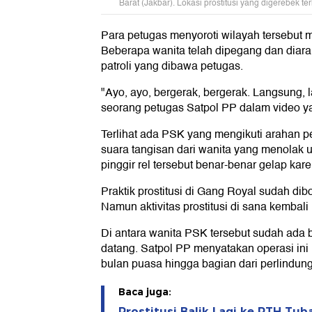
Barat (Jakbar). Lokasi prostitusi yang digerebek ter
Para petugas menyoroti wilayah tersebut
Beberapa wanita telah dipegang dan diar
patroli yang dibawa petugas.
"Ayo, ayo, bergerak, bergerak. Langsung, 
seorang petugas Satpol PP dalam video ya
Terlihat ada PSK yang mengikuti arahan 
suara tangisan dari wanita yang menolak u
pinggir rel tersebut benar-benar gelap ka
Praktik prostitusi di Gang Royal sudah dib
Namun aktivitas prostitusi di sana kembali 
Di antara wanita PSK tersebut sudah ada b
datang. Satpol PP menyatakan operasi ini 
bulan puasa hingga bagian dari perlindun
Baca juga:
Prostitusi Balik Lagi ke RTH Tu