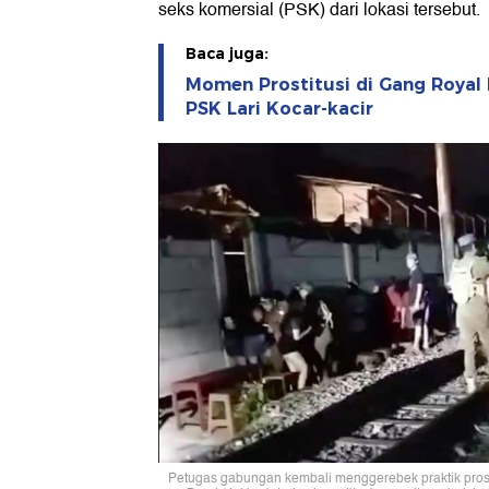
seks komersial (PSK) dari lokasi tersebut.
Baca juga:
Momen Prostitusi di Gang Royal 
PSK Lari Kocar-kacir
Petugas gabungan kembali menggerebek praktik prosti