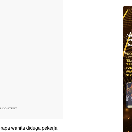
Aj
be
Usu
H CONTENT
rapa wanita diduga pekerja