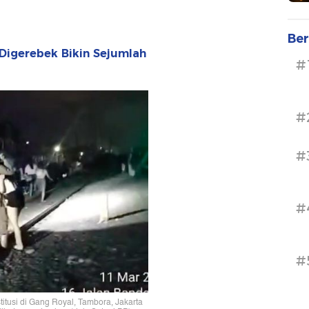
Ber
Digerebek Bikin Sejumlah
#
#
#
#
#
tusi di Gang Royal, Tambora, Jakarta