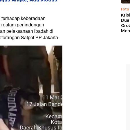
Foto
Kris
 terhadap keberadaan
Dua 
an dalam perlindungan
Gro
man pelaksanaan ibadah di
Men
terangan Satpol PP Jakarta.