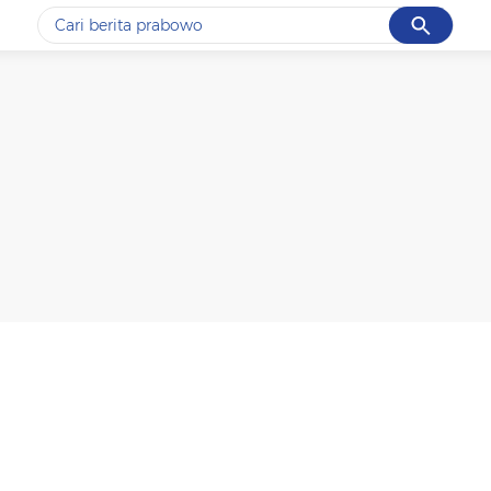
Cancel
Yang sedang ramai dicari
#1
gempa hari ini
#2
gempa
#3
iran
#4
demo
#5
prabowo
Promoted
Terakhir yang dicari
Loading...