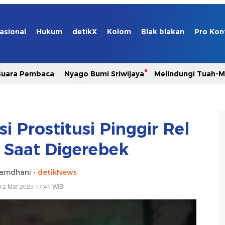
asional
Hukum
detikX
Kolom
Blak blakan
Pro Kon
Suara Pembaca
Nyago Bumi Sriwijaya
Melindungi Tuah-
i Prostitusi Pinggir Rel
 Saat Digerebek
Ramdhani -
detikNews
12 Mar 2025 17:41 WIB