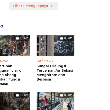
Lihat Selengkapnya
to
6 Foto
3 Foto
 News
Foto News
ertiban
Sungai Cileungsi
unan Liar di
Tercemar, Air Bekasi
ah Abang
Menghitam dan
hkan Fungsi
Berbusa
inase
3 Foto
3 Foto