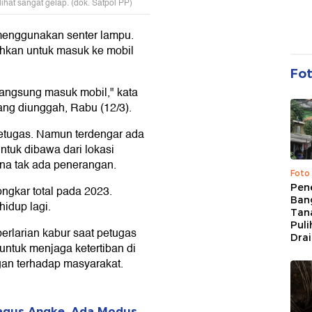
lihat sangat gelap. (dok. Satpol PP)
 menggunakan senter lampu.
ahkan untuk masuk ke mobil
Fo
langsung masuk mobil," kata
ng diunggah, Rabu (12/3).
petugas. Namun terdengar ada
ntuk dibawa dari lokasi
rena tak ada penerangan.
Foto
Pen
ongkar total pada 2023.
Bang
hidup lagi.
Tan
Puli
erlarian kabur saat petugas
Dra
untuk menjaga ketertiban di
gan terhadap masyarakat.
bagus Angke, Ada Modus