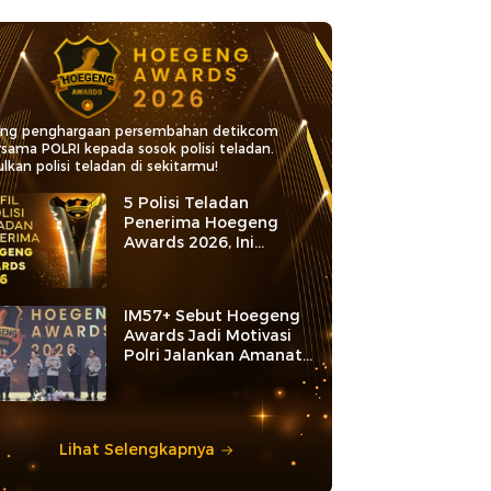
ang penghargaan persembahan detikcom
rsama POLRI kepada sosok polisi teladan.
lkan polisi teladan di sekitarmu!
5 Polisi Teladan
Penerima Hoegeng
Awards 2026, Ini
Kategori dan Kiprahnya
IM57+ Sebut Hoegeng
Awards Jadi Motivasi
Polri Jalankan Amanat
Konstitusi
Lihat Selengkapnya