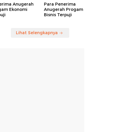
erima Anugerah
Para Penerima
gam Ekonomi
Anugerah Progam
uji
Bisnis Terpuji
Lihat Selengkapnya