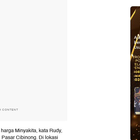
Aj
be
Usu
H CONTENT
 harga Minyakita, kata Rudy,
Pasar Cibinong. Di lokasi