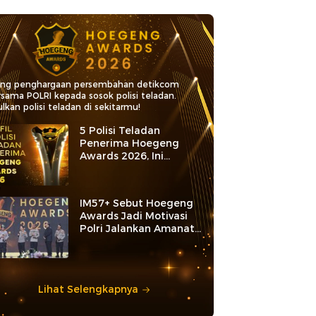
ang penghargaan persembahan detikcom
rsama POLRI kepada sosok polisi teladan.
lkan polisi teladan di sekitarmu!
5 Polisi Teladan
Penerima Hoegeng
Awards 2026, Ini
Kategori dan Kiprahnya
IM57+ Sebut Hoegeng
Awards Jadi Motivasi
Polri Jalankan Amanat
Konstitusi
Lihat Selengkapnya