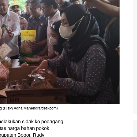
g (Rizky Adha Mahendra/detikcom)
elakukan sidak ke pedagang
itas harga bahan pokok
bupaten Bogor. Rudy