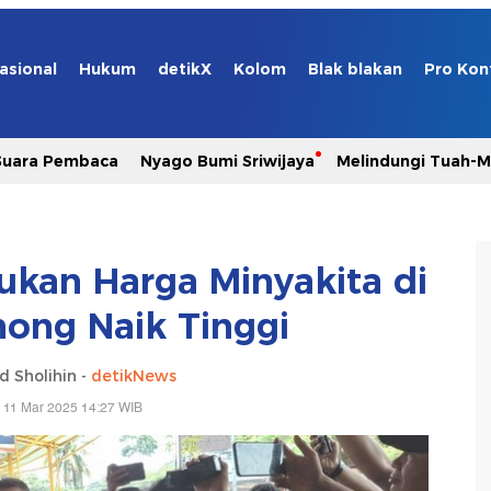
asional
Hukum
detikX
Kolom
Blak blakan
Pro Kon
Suara Pembaca
Nyago Bumi Sriwijaya
Melindungi Tuah-
kan Harga Minyakita di
nong Naik Tinggi
 Sholihin -
detikNews
 11 Mar 2025 14:27 WIB