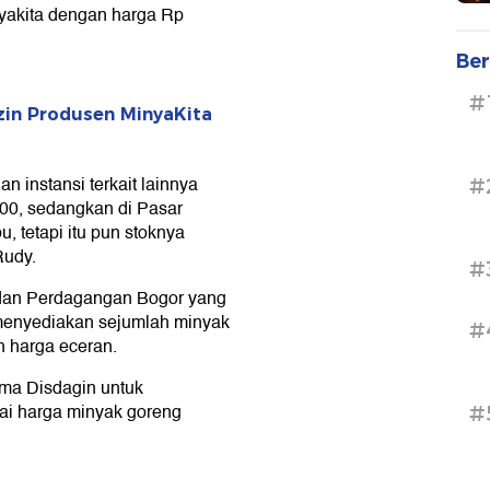
yakita dengan harga Rp
Ber
#
zin Produsen MinyaKita
an instansi terkait lainnya
#
700, sedangkan di Pasar
, tetapi itu pun stoknya
Rudy.
#
 dan Perdagangan Bogor yang
 menyediakan sejumlah minyak
#
ah harga eceran.
sama Disdagin untuk
ai harga minyak goreng
#