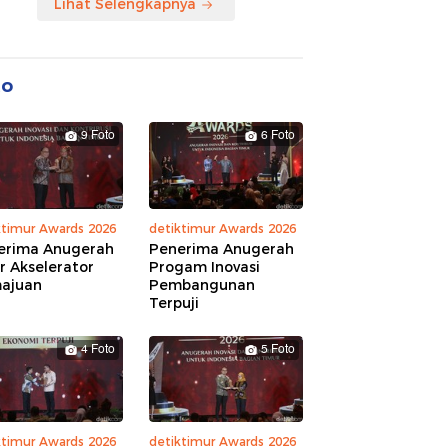
Lihat Selengkapnya
to
9 Foto
6 Foto
ktimur Awards 2026
detiktimur Awards 2026
erima Anugerah
Penerima Anugerah
r Akselerator
Progam Inovasi
ajuan
Pembangunan
Terpuji
4 Foto
5 Foto
ktimur Awards 2026
detiktimur Awards 2026