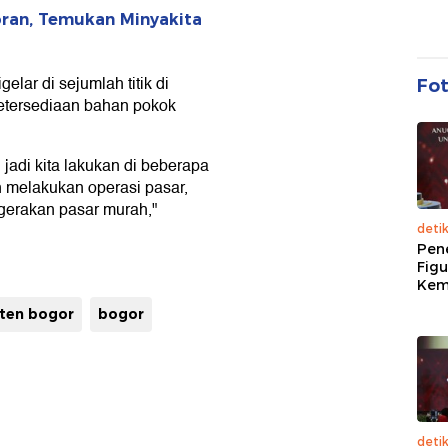
ran, Temukan Minyakita
ar di sejumlah titik di
Fo
ketersediaan bahan pokok
jadi kita lakukan di beberapa
n melakukan operasi pasar,
gerakan pasar murah,"
deti
Pen
Figu
Kem
ten bogor
bogor
deti