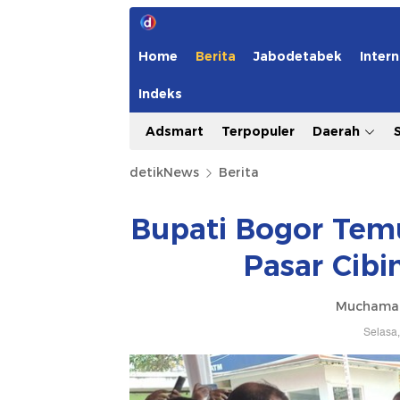
Home
Berita
Jabodetabek
Intern
Indeks
Adsmart
Terpopuler
Daerah
detikNews
Berita
Bupati Bogor Temu
Pasar Cibi
Muchamad
Selasa,