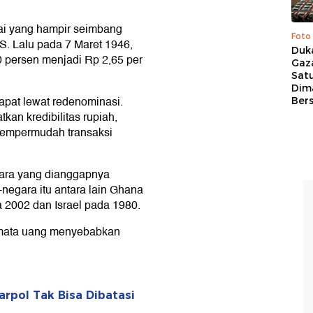
ilai yang hampir seimbang
Foto
AS. Lalu pada 7 Maret 1946,
Duk
30 persen menjadi Rp 2,65 per
Gaz
Sat
Dim
pat lewat redenominasi.
Ber
an kredibilitas rupiah,
empermudah transaksi
ara yang dianggapnya
negara itu antara lain Ghana
 2002 dan Israel pada 1980.
 mata uang menyebabkan
rpol Tak Bisa Dibatasi