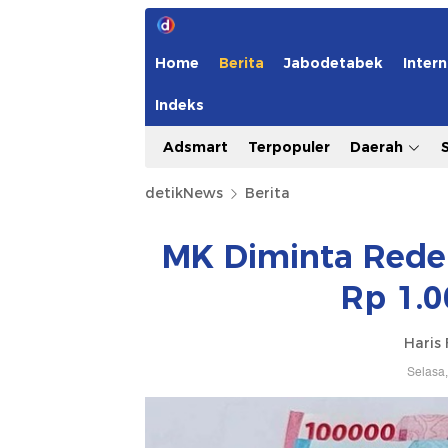
Home
Berita
Jabodetabek
Intern
Indeks
Adsmart
Terpopuler
Daerah
detikNews
Berita
MK Diminta Rede
Rp 1.0
Haris 
Selasa,