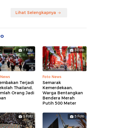
Lihat Selengkapnya
to
7 Foto
3 Foto
 News
Foto News
embakan Terjadi
Semarak
ekolah Thailand,
Kemerdekaan,
umlah Orang Jadi
Warga Bentangkan
ban
Bendera Merah
Putih 500 Meter
5 Foto
5 Foto