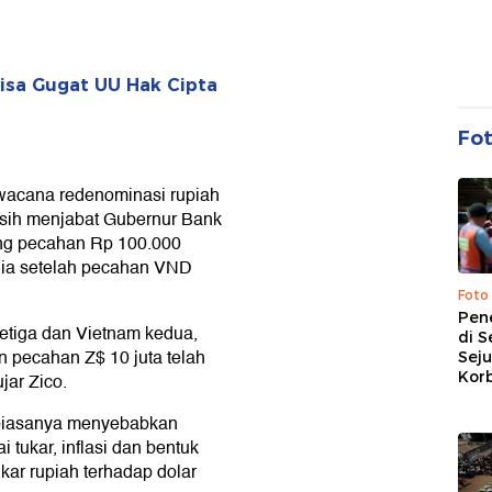
aisa Gugat UU Hak Cipta
Fo
wacana redenominasi rupiah
asih menjabat Gubernur Bank
ng pecahan Rp 100.000
nia setelah pecahan VND
Foto
Pen
etiga dan Vietnam kedua,
di S
 pecahan Z$ 10 juta telah
Sej
Kor
jar Zico.
 biasanya menyebabkan
 tukar, inflasi dan bentuk
kar rupiah terhadap dolar