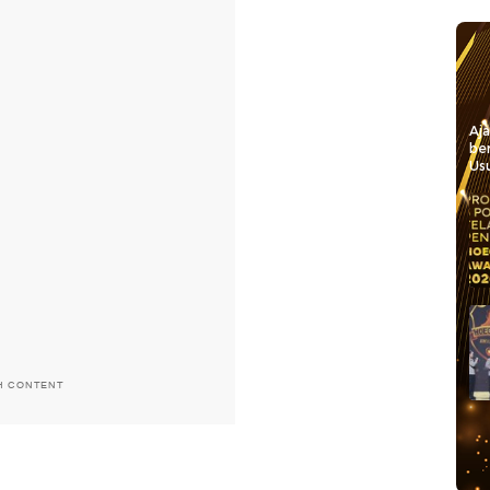
Aj
be
Usu
H CONTENT