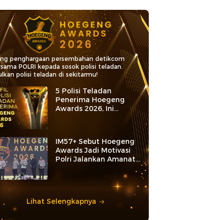
ang penghargaan persembahan detikcom
rsama POLRI kepada sosok polisi teladan.
lkan polisi teladan di sekitarmu!
5 Polisi Teladan
Penerima Hoegeng
Awards 2026, Ini
Kategori dan Kiprahnya
IM57+ Sebut Hoegeng
Awards Jadi Motivasi
Polri Jalankan Amanat
Konstitusi
Lihat Selengkapnya