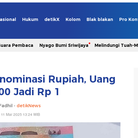
asional
Hukum
detikX
Kolom
Blak blakan
Pro Kon
Suara Pembaca
Nyago Bumi Sriwijaya
Melindungi Tuah-
nominasi Rupiah, Uang
00 Jadi Rp 1
Fadhil -
detikNews
 11 Mar 2025 13:24 WIB