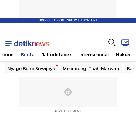
SCROLL TO CONTINUE WITH CONTENT
Home
Berita
Jabodetabek
Internasional
Hukum
Nyago Bumi Sriwijaya
Melindungi Tuah-Marwah
Ban
ADVERTISEMENT