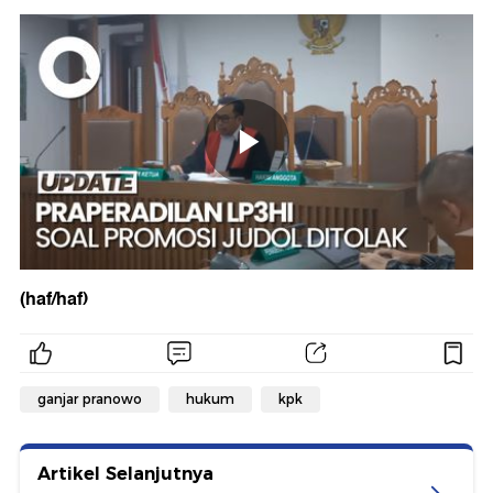
(haf/haf)
ganjar pranowo
hukum
kpk
Artikel Selanjutnya