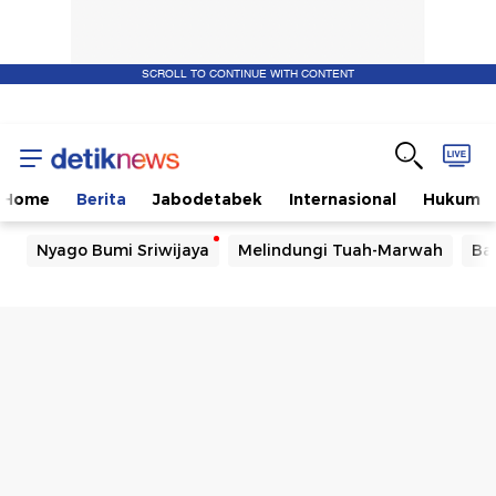
SCROLL TO CONTINUE WITH CONTENT
Home
Berita
Jabodetabek
Internasional
Hukum
Nyago Bumi Sriwijaya
Melindungi Tuah-Marwah
Ba