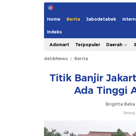
Home
Berita
Jabodetabek
Intern
Indeks
Adsmart
Terpopuler
Daerah
detikNews
Berita
Titik Banjir Jaka
Ada Tinggi 
Brigitta Beli
Selasa,