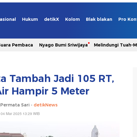
asional
Hukum
detikX
Kolom
Blak blakan
Pro Kon
Suara Pembaca
Nyago Bumi Sriwijaya
Melindungi Tuah-
rta Tambah Jadi 105 RT,
Air Hampir 5 Meter
a Permata Sari -
detikNews
 04 Mar 2025 13:29 WIB