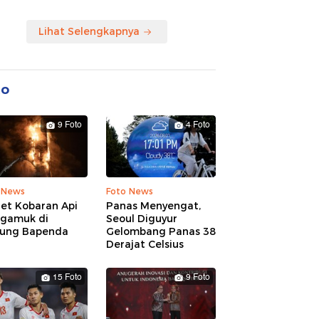
Lihat Selengkapnya
to
9 Foto
4 Foto
 News
Foto News
ret Kobaran Api
Panas Menyengat,
gamuk di
Seoul Diguyur
ung Bapenda
Gelombang Panas 38
Derajat Celsius
15 Foto
9 Foto