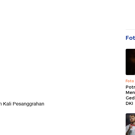
Fo
Foto
Pot
Men
Ged
n Kali Pesanggrahan
DKI