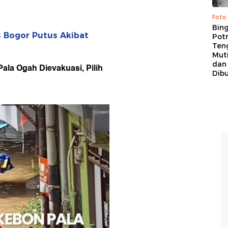
Foto
Bing
is Bogor Putus Akibat
Potr
Ten
Mut
dan
ala Ogah Dievakuasi, Pilih
Dib