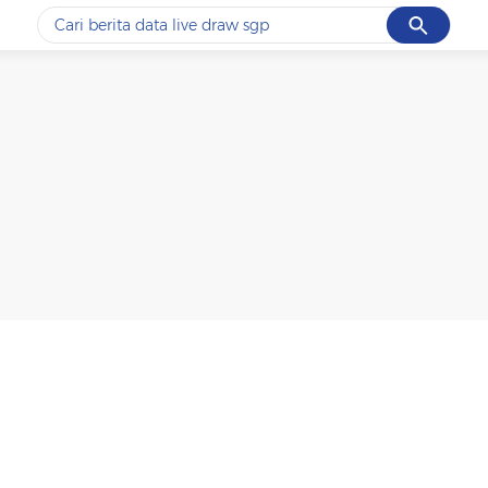
Cancel
Yang sedang ramai dicari
#1
data live draw sgp
#2
k-talk
#3
kebakaran
#4
prabowo
#5
gempa hari ini
Promoted
Terakhir yang dicari
Loading...