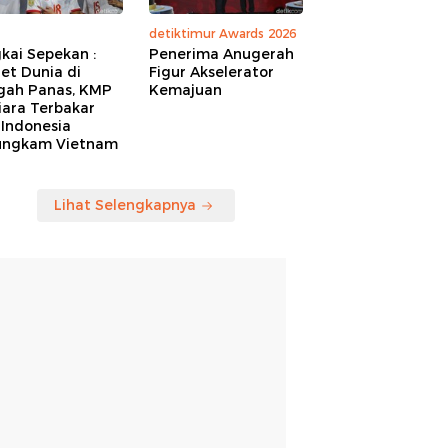
detiktimur Awards 2026
kai Sepekan :
Penerima Anugerah
et Dunia di
Figur Akselerator
gah Panas, KMP
Kemajuan
iara Terbakar
 Indonesia
ungkam Vietnam
Lihat Selengkapnya