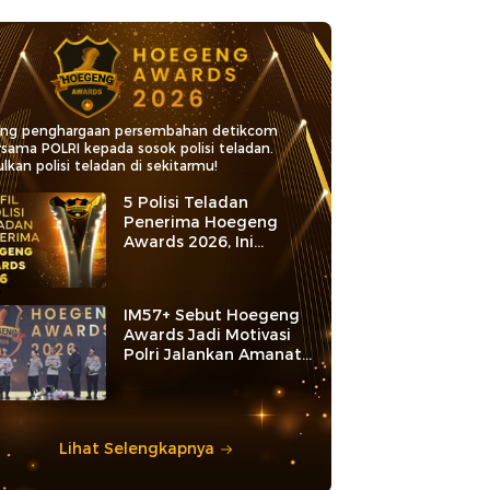
ang penghargaan persembahan detikcom
rsama POLRI kepada sosok polisi teladan.
lkan polisi teladan di sekitarmu!
5 Polisi Teladan
Penerima Hoegeng
Awards 2026, Ini
Kategori dan Kiprahnya
IM57+ Sebut Hoegeng
Awards Jadi Motivasi
Polri Jalankan Amanat
Konstitusi
Lihat Selengkapnya