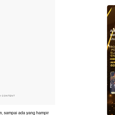
Aj
be
Usu
H CONTENT
m, sampai ada yang hampir