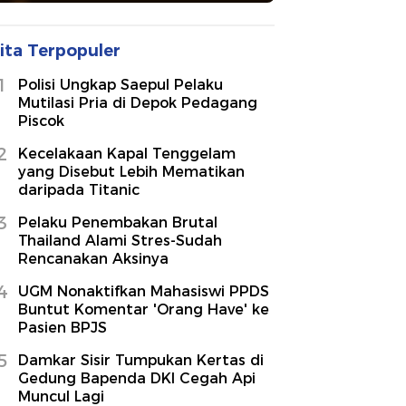
ita Terpopuler
1
Polisi Ungkap Saepul Pelaku
Mutilasi Pria di Depok Pedagang
Piscok
2
Kecelakaan Kapal Tenggelam
yang Disebut Lebih Mematikan
daripada Titanic
3
Pelaku Penembakan Brutal
Thailand Alami Stres-Sudah
Rencanakan Aksinya
4
UGM Nonaktifkan Mahasiswi PPDS
Buntut Komentar 'Orang Have' ke
Pasien BPJS
5
Damkar Sisir Tumpukan Kertas di
Gedung Bapenda DKI Cegah Api
Muncul Lagi