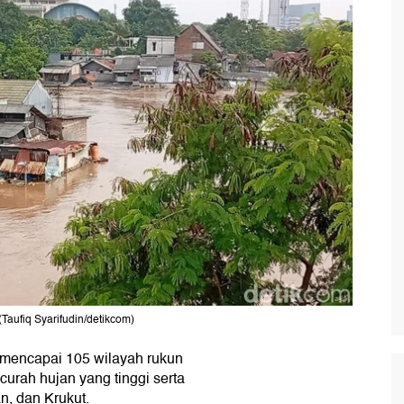
 (Taufiq Syarifudin/detikcom)
 mencapai 105 wilayah rukun
 curah hujan yang tinggi serta
n, dan Krukut.