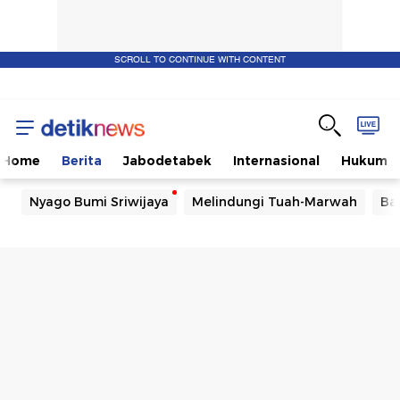
SCROLL TO CONTINUE WITH CONTENT
Home
Berita
Jabodetabek
Internasional
Hukum
Nyago Bumi Sriwijaya
Melindungi Tuah-Marwah
Ba