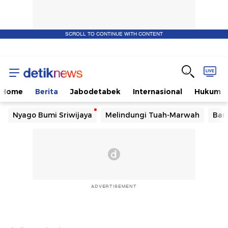
SCROLL TO CONTINUE WITH CONTENT
Home
Berita
Jabodetabek
Internasional
Hukum
Nyago Bumi Sriwijaya
Melindungi Tuah-Marwah
Ban
ADVERTISEMENT