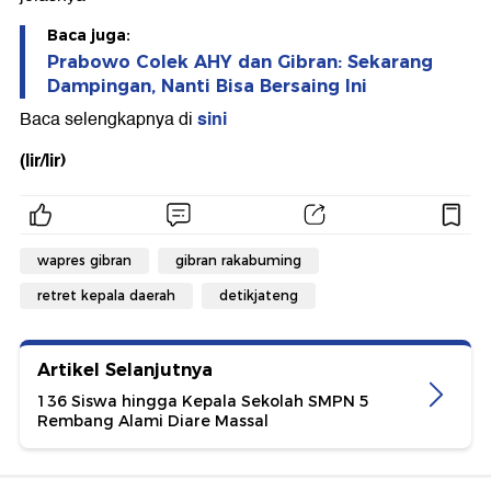
Baca juga:
Prabowo Colek AHY dan Gibran: Sekarang
Dampingan, Nanti Bisa Bersaing Ini
sini
Baca selengkapnya di
(lir/lir)
wapres gibran
gibran rakabuming
retret kepala daerah
detikjateng
Artikel Selanjutnya
136 Siswa hingga Kepala Sekolah SMPN 5
Rembang Alami Diare Massal