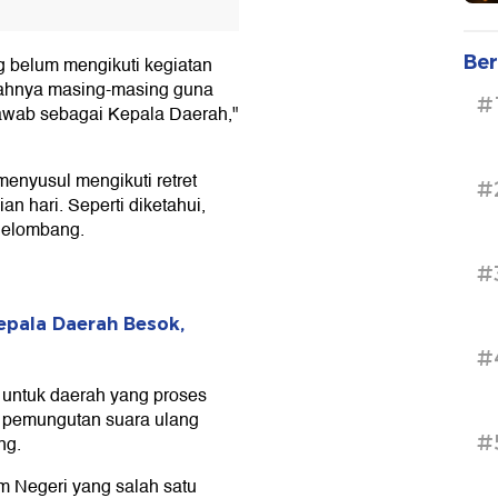
Ber
 belum mengikuti kegiatan
erahnya masing-masing guna
#
jawab sebagai Kepala Daerah,"
enyusul mengikuti retret
#
n hari. Seperti diketahui,
gelombang.
#
Kepala Daerah Besok,
#
 untuk daerah yang proses
r pemungutan suara ulang
#
ng.
 Negeri yang salah satu