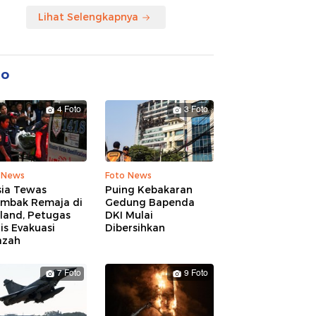
Lihat Selengkapnya
to
4 Foto
3 Foto
 News
Foto News
sia Tewas
Puing Kebakaran
embak Remaja di
Gedung Bapenda
land, Petugas
DKI Mulai
is Evakuasi
Dibersihkan
azah
7 Foto
9 Foto