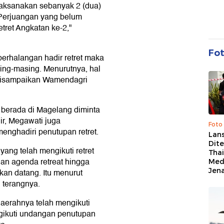
laksanakan sebanyak 2 (dua)
Perjuangan yang belum
etret Angkatan ke-2,"
Fo
berhalangan hadir retret maka
sing-masing. Menurutnya, hal
 disampaikan Wamendagri
 berada di Magelang diminta
ir, Megawati juga
Foto
enghadiri penutupan retret.
Lan
Dit
ang telah mengikuti retret
Thai
an agenda retreat hingga
Med
Jen
kan datang. Itu menurut
 terangnya.
aerahnya telah mengikuti
ngikuti undangan penutupan