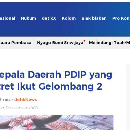
asional
Hukum
detikX
Kolom
Blak blakan
Pro Kon
Suara Pembaca
Nyago Bumi Sriwijaya
Melindungi Tuah-
epala Daerah PDIP yang
ret Ikut Gelombang 2
Ernes -
detikNews
 25 Feb 2025 22:07 WIB