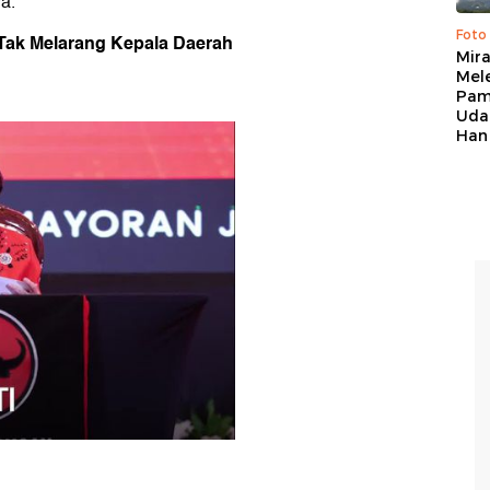
a.
Foto
Tak Melarang Kepala Daerah
Mir
Mel
Pam
Uda
Han