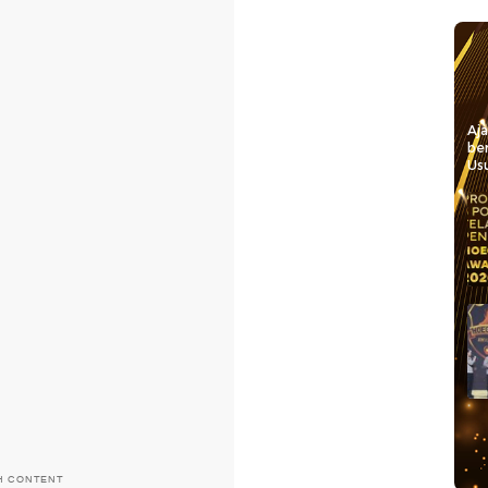
Aj
be
Usu
H CONTENT