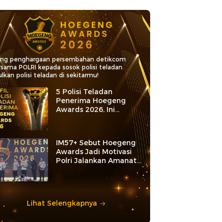
ang penghargaan persembahan detikcom
rsama POLRI kepada sosok polisi teladan.
lkan polisi teladan di sekitarmu!
5 Polisi Teladan
Penerima Hoegeng
Awards 2026, Ini
Kategori dan Kiprahnya
IM57+ Sebut Hoegeng
Awards Jadi Motivasi
Polri Jalankan Amanat
Konstitusi
Lihat Selengkapnya