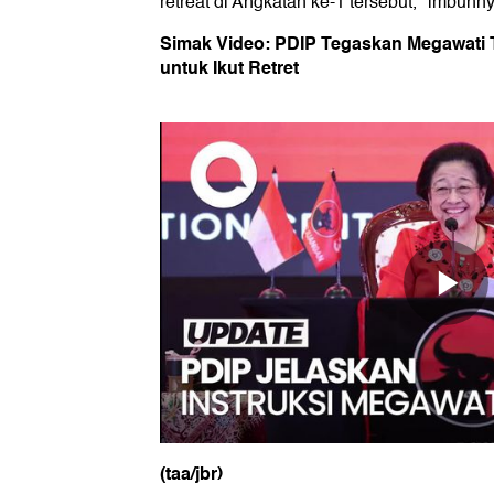
retreat di Angkatan ke-1 tersebut," imbuhny
Simak Video: PDIP Tegaskan Megawati 
untuk Ikut Retret
(taa/jbr)