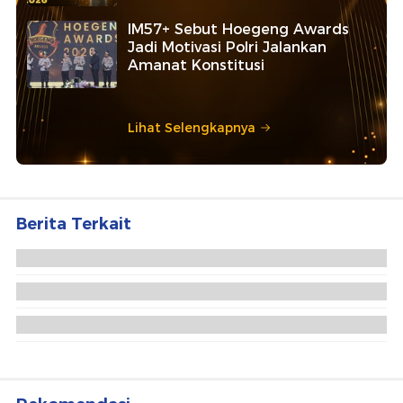
IM57+ Sebut Hoegeng Awards
Jadi Motivasi Polri Jalankan
Amanat Konstitusi
Lihat Selengkapnya
Berita Terkait
Patgulipat Pengadaan Minyak Bikin Riza Chalid 2
Kali Jadi Tersangka Kejagung
Sidang Perdana Kasus Korupsi Minyak Rp 285 T
Digelar Pekan Depan
Kejagung Limpahkan 8 Tersangka Korupsi Minyak,
Riza Chalid Masih Diburu