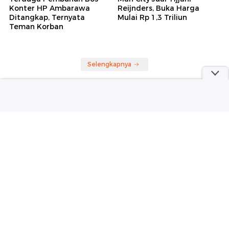
detikNews
Sepakbola
Terduga Pembunuh Bos
Man City Jual Tijjani
Konter HP Ambarawa
Reijnders, Buka Harga
Ditangkap, Ternyata
Mulai Rp 1,3 Triliun
Teman Korban
Selengkapnya
Berita detikcom Lainnya
Serangan Houthi ke Arab Saudi Bikin
Situasi Timteng Makin Ngeri
detikNews
Devy Anastasia Cantik Maksimal