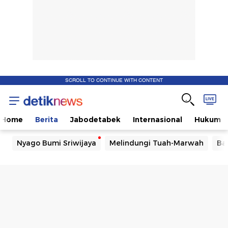
SCROLL TO CONTINUE WITH CONTENT
Home
Berita
Jabodetabek
Internasional
Hukum
Nyago Bumi Sriwijaya
Melindungi Tuah-Marwah
Ba