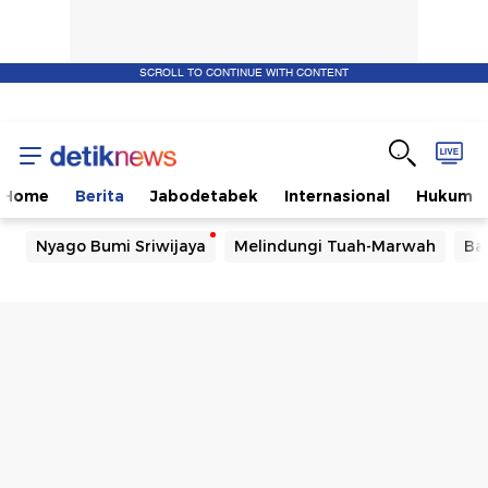
SCROLL TO CONTINUE WITH CONTENT
Home
Berita
Jabodetabek
Internasional
Hukum
Nyago Bumi Sriwijaya
Melindungi Tuah-Marwah
Ba