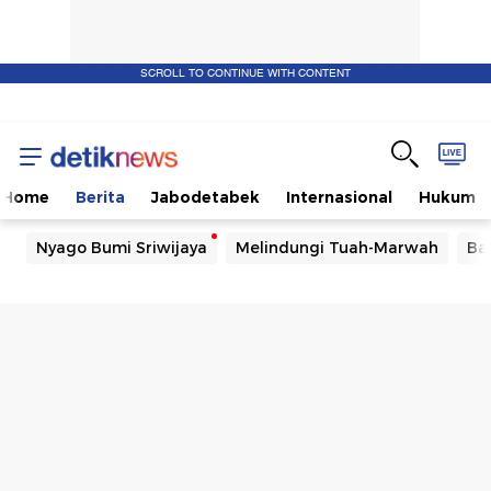
SCROLL TO CONTINUE WITH CONTENT
Home
Berita
Jabodetabek
Internasional
Hukum
Nyago Bumi Sriwijaya
Melindungi Tuah-Marwah
Ba