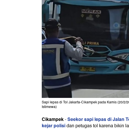
Sapi lepas di Tol Jakarta-Cikampek pada Kamis (20/2/20
Istimewa)
Cikampek
Seekor sapi lepas di Jalan T
-
kejar polisi
dan petugas tol karena bikin l