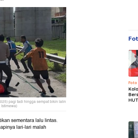
Fo
Foto
Kolo
Ber
HUT
25) pagi tadi hingga sempat bikin lalin
. Istimewa)
kan sementara lalu lintas.
apinya lari-lari malah