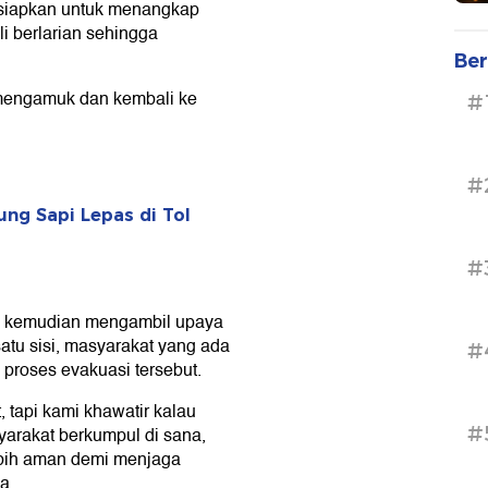
disiapkan untuk menangkap
ali berlarian sehingga
Ber
 mengamuk dan kembali ke
#
#
ng Sapi Lepas di Tol
#
y kemudian mengambil upaya
satu sisi, masyarakat yang ada
#
 proses evakuasi tersebut.
 tapi kami khawatir kalau
#
arakat berkumpul di sana,
bih aman demi menjaga
a.