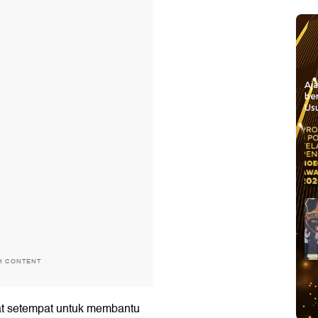
Aj
be
Usu
H CONTENT
t setempat untuk membantu