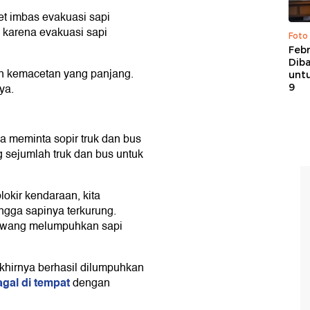
t imbas evakuasi sapi
g
karena evakuasi sapi
Foto
Febr
Dib
n kemacetan yang panjang.
untu
ya.
9
ga meminta sopir truk dan bus
g sejumlah truk dan bus untuk
okir kendaraan, kita
gga sapinya terkurung.
pawang melumpuhkan sapi
akhirnya berhasil dilumpuhkan
agal di tempat
dengan