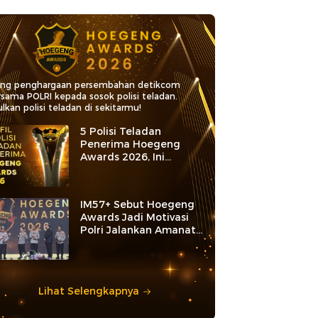
ang penghargaan persembahan detikcom
rsama POLRI kepada sosok polisi teladan.
lkan polisi teladan di sekitarmu!
5 Polisi Teladan
Penerima Hoegeng
Awards 2026, Ini
Kategori dan Kiprahnya
IM57+ Sebut Hoegeng
Awards Jadi Motivasi
Polri Jalankan Amanat
Konstitusi
Lihat Selengkapnya