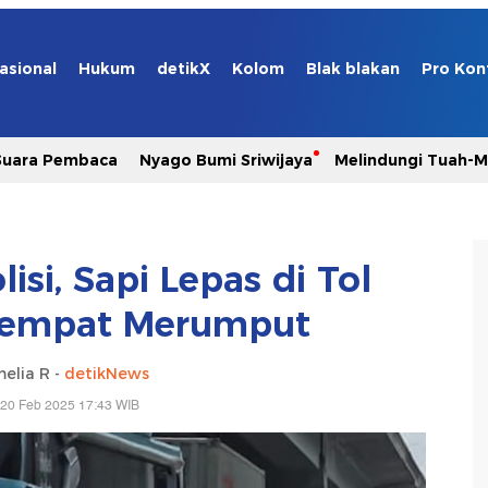
asional
Hukum
detikX
Kolom
Blak blakan
Pro Kon
Suara Pembaca
Nyago Bumi Sriwijaya
Melindungi Tuah-
lisi, Sapi Lepas di Tol
Sempat Merumput
elia R -
detikNews
 20 Feb 2025 17:43 WIB