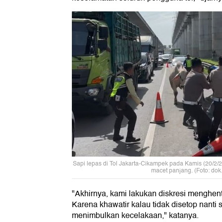
Sapi lepas di Tol Jakarta-Cikampek pada Kamis (20/2/20
macet panjang. (Foto: dok
"Akhirnya, kami lakukan diskresi menghenti
Karena khawatir kalau tidak disetop nanti s
menimbulkan kecelakaan," katanya.