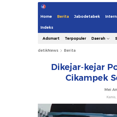
Home
Berita
Jabodetabek
Intern
Indeks
Adsmart
Terpopuler
Daerah
detikNews
Berita
Dikejar-kejar Po
Cikampek 
Mei Am
Kamis,