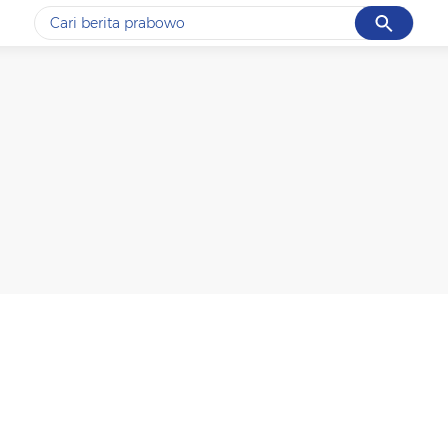
Cancel
Yang sedang ramai dicari
#1
data live draw sgp
#2
piala presiden 2026
#3
prabowo
#4
iran
#5
gempa hari ini
Promoted
Terakhir yang dicari
Loading...