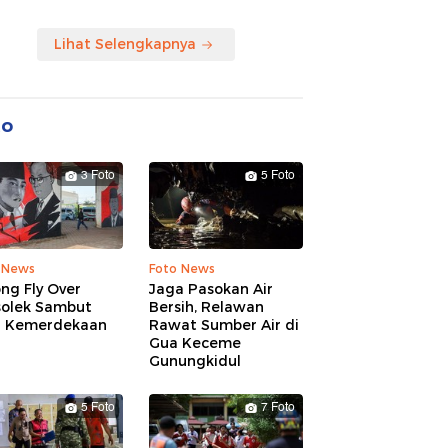
Lihat Selengkapnya
to
3 Foto
5 Foto
 News
Foto News
ng Fly Over
Jaga Pasokan Air
solek Sambut
Bersih, Relawan
 Kemerdekaan
Rawat Sumber Air di
Gua Keceme
Gunungkidul
5 Foto
7 Foto