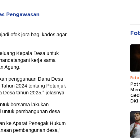
has Pengawasan
Fo
jadi efek jera bagi kades agar
eluang Kepala Desa untuk
andatangani kerja sama
an Agung.
lkan penggunaan Dana Desa
Foto
Pot
Tahun 2024 tentang Petunjuk
Men
 Desa tahun 2025," jelasnya.
Ged
DKI
untuk bersama lakukan
l untuk pembangunan desa.
rkan ke Aparat Penegak Hukum
ànaan pembangunan desa,"