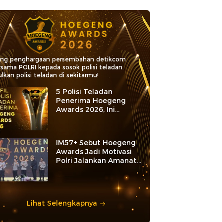
ang penghargaan persembahan detikcom
rsama POLRI kepada sosok polisi teladan.
lkan polisi teladan di sekitarmu!
5 Polisi Teladan
Penerima Hoegeng
Awards 2026, Ini
Kategori dan Kiprahnya
IM57+ Sebut Hoegeng
Awards Jadi Motivasi
Polri Jalankan Amanat
Konstitusi
Lihat Selengkapnya