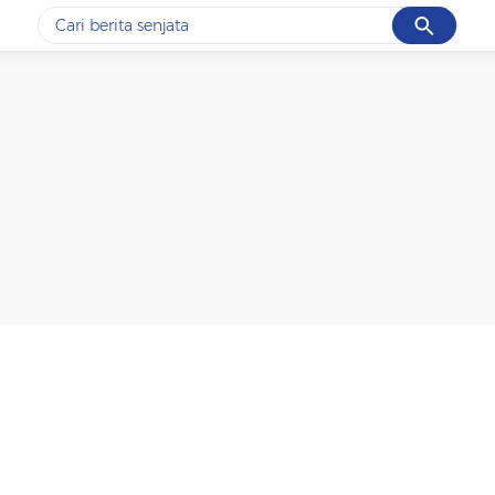
Cancel
Yang sedang ramai dicari
#1
data live draw sgp
#2
iran
#3
senjata
#4
prabowo
#5
gempa hari ini
Promoted
Terakhir yang dicari
Loading...