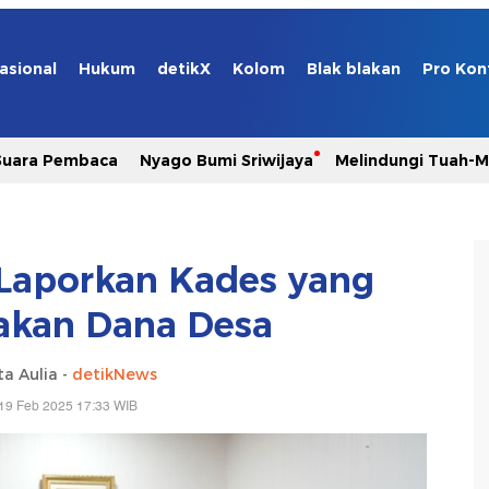
asional
Hukum
detikX
Kolom
Blak blakan
Pro Kon
Suara Pembaca
Nyago Bumi Sriwijaya
Melindungi Tuah-
Laporkan Kades yang
akan Dana Desa
a Aulia -
detikNews
19 Feb 2025 17:33 WIB