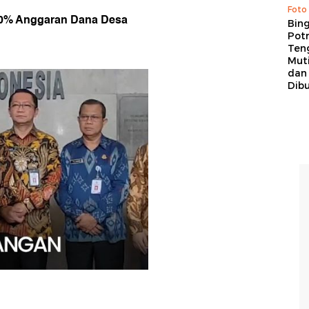
Foto
20% Anggaran Dana Desa
Bing
Potr
Ten
Mut
dan
Dib