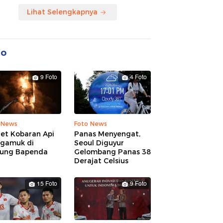
Lihat Selengkapnya
to
9 Foto
4 Foto
 News
Foto News
ret Kobaran Api
Panas Menyengat,
gamuk di
Seoul Diguyur
ung Bapenda
Gelombang Panas 38
Derajat Celsius
15 Foto
9 Foto