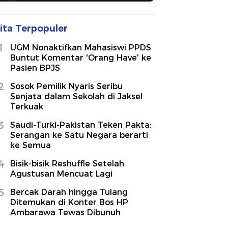
ita Terpopuler
1
UGM Nonaktifkan Mahasiswi PPDS
Buntut Komentar 'Orang Have' ke
Pasien BPJS
2
Sosok Pemilik Nyaris Seribu
Senjata dalam Sekolah di Jaksel
Terkuak
3
Saudi-Turki-Pakistan Teken Pakta:
Serangan ke Satu Negara berarti
ke Semua
4
Bisik-bisik Reshuffle Setelah
Agustusan Mencuat Lagi
5
Bercak Darah hingga Tulang
Ditemukan di Konter Bos HP
Ambarawa Tewas Dibunuh