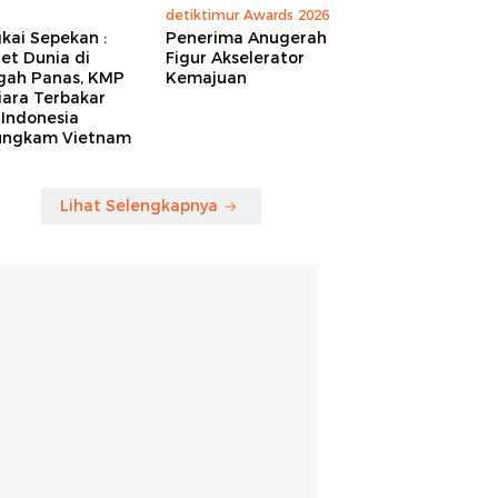
detiktimur Awards 2026
kai Sepekan :
Penerima Anugerah
et Dunia di
Figur Akselerator
gah Panas, KMP
Kemajuan
iara Terbakar
 Indonesia
ungkam Vietnam
Lihat Selengkapnya