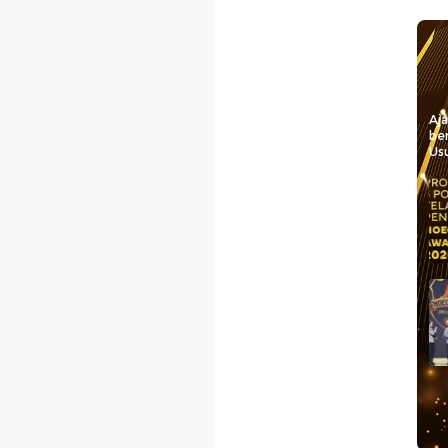
Aj
be
Usu