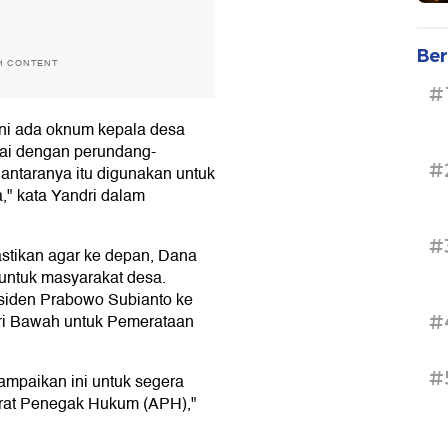
Ber
H CONTENT
#
uni ada oknum kepala desa
ai dengan perundang-
#
antaranya itu digunakan untuk
a," kata Yandri dalam
#
stikan agar ke depan, Dana
 untuk masyarakat desa.
esiden Prabowo Subianto ke
ri Bawah untuk Pemerataan
#
#
ampaikan ini untuk segera
parat Penegak Hukum (APH),"