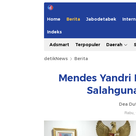
Home
Berita
Jabodetabek
Intern
Indeks
Adsmart
Terpopuler
Daerah
detikNews
Berita
Mendes Yandri 
Salahgun
Dea Dut
Rabu, 