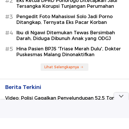
#2
Eks Ketua DPRD Ponorogo Ditetapkan Jadi
Tersangka Korupsi Tunjangan Perumahan
#3
Pengedit Foto Mahasiswi Solo Jadi Porno
Ditangkap, Ternyata Eks Pacar Korban
#4
Ibu di Ngawi Ditemukan Tewas Bersimbah
Darah, Diduga Dibunuh Anak yang ODGJ
#5
Hina Pasien BPJS 'Triase Merah Dulu', Dokter
Puskesmas Malang Dinonaktifkan
Lihat Selengkapnya
Berita Terkini
Video: Polisi Gagalkan Penyelundupan 52,5 Ton
Pasir Timah di Belitung
Trump dan Netanyahu Pisah Jalan soal Gaza?
Ibu di Ngawi Ditemukan Tewas Bersimbah Darah,