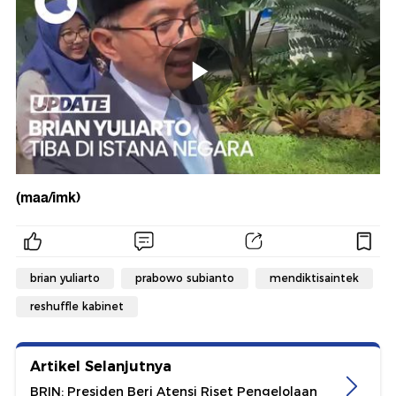
(maa/imk)
brian yuliarto
prabowo subianto
mendiktisaintek
reshuffle kabinet
Artikel Selanjutnya
BRIN: Presiden Beri Atensi Riset Pengelolaan