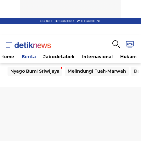
SCROLL TO CONTINUE WITH CONTENT
Home
Berita
Jabodetabek
Internasional
Hukum
Nyago Bumi Sriwijaya
Melindungi Tuah-Marwah
Ba