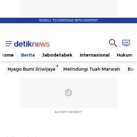
SCROLL TO CONTINUE WITH CONTENT
Home
Berita
Jabodetabek
Internasional
Hukum
Nyago Bumi Sriwijaya
Melindungi Tuah-Marwah
Ban
ADVERTISEMENT