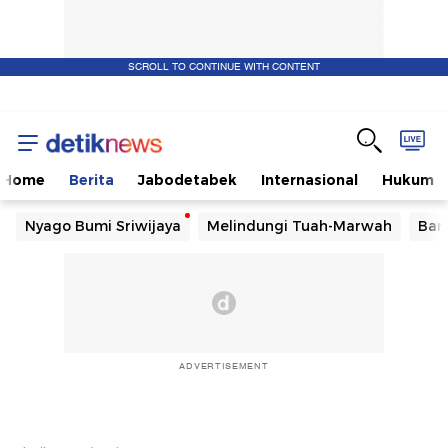
SCROLL TO CONTINUE WITH CONTENT
Home
Berita
Jabodetabek
Internasional
Hukum
Nyago Bumi Sriwijaya
Melindungi Tuah-Marwah
Ban
ADVERTISEMENT