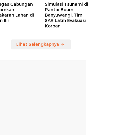
ugas Gabungan
Simulasi Tsunami di
amkan
Pantai Boom
akaran Lahan di
Banyuwangi, Tim
 Ilir
SAR Latih Evakuasi
Korban
Lihat Selengkapnya