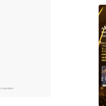
Aj
be
Usu
H CONTENT