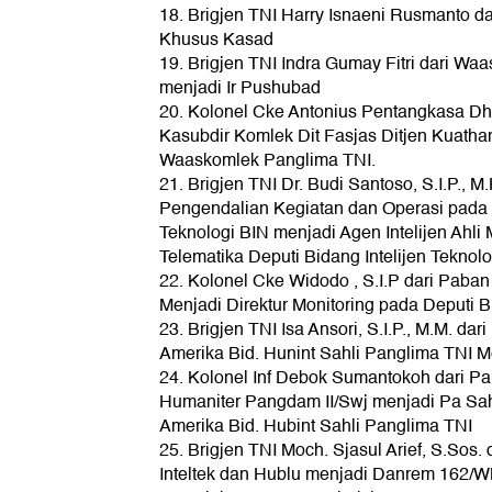
18. Brigjen TNI Harry Isnaeni Rusmanto da
Khusus Kasad
19. Brigjen TNI Indra Gumay Fitri dari W
menjadi Ir Pushubad
20. Kolonel Cke Antonius Pentangkasa Dha
Kasubdir Komlek Dit Fasjas Ditjen Kuath
Waaskomlek Panglima TNI.
21. Brigjen TNI Dr. Budi Santoso, S.I.P., M
Pengendalian Kegiatan dan Operasi pada D
Teknologi BIN menjadi Agen Intelijen Ahli
Telematika Deputi Bidang Intelijen Teknol
22. Kolonel Cke Widodo , S.I.P dari Paba
Menjadi Direktur Monitoring pada Deputi B
23. Brigjen TNI Isa Ansori, S.I.P., M.M. dar
Amerika Bid. Hunint Sahli Panglima TNI 
24. Kolonel Inf Debok Sumantokoh dari P
Humaniter Pangdam II/Swj menjadi Pa Sahl
Amerika Bid. Hubint Sahli Panglima TNI
25. Brigjen TNI Moch. Sjasul Arief, S.Sos.
Inteltek dan Hublu menjadi Danrem 162/