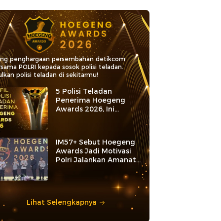
ang penghargaan persembahan detikcom
rsama POLRI kepada sosok polisi teladan.
lkan polisi teladan di sekitarmu!
5 Polisi Teladan
Penerima Hoegeng
Awards 2026, Ini
Kategori dan Kiprahnya
IM57+ Sebut Hoegeng
Awards Jadi Motivasi
Polri Jalankan Amanat
Konstitusi
Lihat Selengkapnya