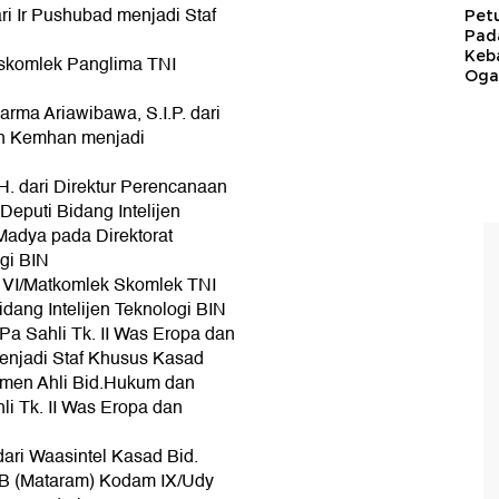
ri Ir Pushubad menjadi Staf
Pet
Pad
Keb
aaskomlek Panglima TNI
Ogan
rma Ariawibawa, S.I.P. dari
an Kemhan menjadi
.H. dari Direktur Perencanaan
eputi Bidang Intelijen
 Madya pada Direktorat
ogi BIN
n VI/Matkomlek Skomlek TNI
idang Intelijen Teknologi BIN
i Pa Sahli Tk. II Was Eropa dan
Menjadi Staf Khusus Kasad
amen Ahli Bid.Hukum dan
i Tk. II Was Eropa dan
 dari Waasintel Kasad Bid.
WB (Mataram) Kodam IX/Udy