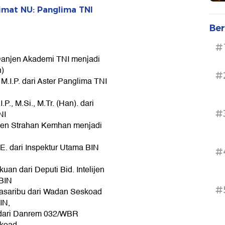
mat NU: Panglima TNI
Ber
#
 Danjen Akademi TNI menjadi
n)
#
 M.I.P. dari Aster Panglima TNI
., M.Si., M.Tr. (Han). dari
#
NI
rjen Strahan Kemhan menjadi
E. dari Inspektur Utama BIN
#
an dari Deputi Bid. Intelijen
 BIN
#
Pasaribu dari Wadan Seskoad
IN,
P dari Danrem 032/WBR