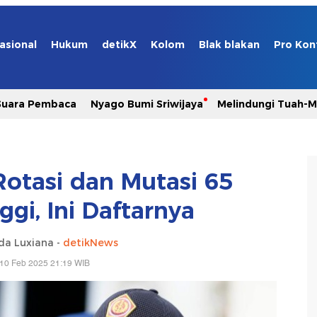
asional
Hukum
detikX
Kolom
Blak blakan
Pro Kon
Suara Pembaca
Nyago Bumi Sriwijaya
Melindungi Tuah-
Rotasi dan Mutasi 65
ggi, Ini Daftarnya
da Luxiana -
detikNews
 10 Feb 2025 21:19 WIB