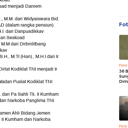
skoad
Kasad menjadi Danrem
E., M.M. dari Widyaiswara Bid.
Fo
D (dalam rangka pensiun).
H.I. dari Danpusdikkav
han Seskoad
 M.M dari Dirbinlitbang
nkav
H., M.Tr.(Han)., M.H.I dari Ir
Foto
Dirlat Kodiklat TNI menjadi Ir
36 
Sun
Wadan Puslat Kodiklat TNI
Dim
P. dari Pa Sahli Tk. II Kumham
dan Narkoba Panglima TNI
 Pamen Ahli Bidang Jemen
. II Kumham dan Narkoba
Foto