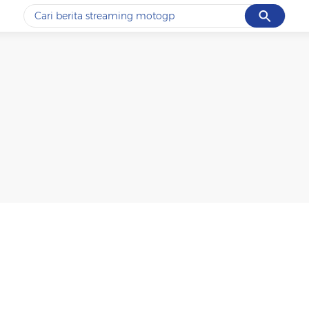
Cancel
Yang sedang ramai dicari
#1
ketik
#2
bromo
#3
streaming motogp
#4
prabowo
#5
data live draw sgp
Promoted
Terakhir yang dicari
Loading...