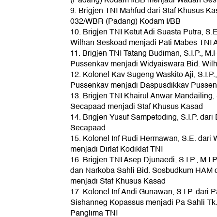
(Padang) Kodam I/BB menjadi Wadan Se
9. Brigjen TNI Mahfud dari Staf Khusus 
032/WBR (Padang) Kodam I/BB
10. Brigjen TNI Ketut Adi Suasta Putra, S.
Wilhan Seskoad menjadi Pati Mabes TNI A
11. Brigjen TNI Tatang Budiman, S.I.P., M.
Pussenkav menjadi Widyaiswara Bid. Wil
12. Kolonel Kav Sugeng Waskito Aji, S.I.P.,
Pussenkav menjadi Daspusdikkav Pusse
13. Brigjen TNI Khairul Anwar Mandailing, S.
Secapaad menjadi Staf Khusus Kasad
14. Brigjen Yusuf Sampetoding, S.I.P. dari 
Secapaad
15. Kolonel Inf Rudi Hermawan, S.E. dari 
menjadi Dirlat Kodiklat TNI
16. Brigjen TNI Asep Djunaedi, S.I.P., M.I.
dan Narkoba Sahli Bid. Sosbudkum HAM 
menjadi Staf Khusus Kasad
17. Kolonel Inf Andi Gunawan, S.I.P. dari
Sishanneg Kopassus menjadi Pa Sahli Tk
Panglima TNI