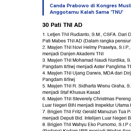
Canda Prabowo di Kongres Musli
Anggotamu Kalah Sama 'TNU'
30 Pati TNI AD
1. Letjen TNI Rudianto, S.M., CSFA. Dari
Pati Mabes TNI AD (Dalam rangka pensiu
2. Mayjen TNI Novi Helmy Prasetya, S.I.P.,
menjadi Danjen Akademi TNI
3. Mayjen TNI Mohamad Naudi Nurdika, S.I.P
Pangdam II/Swj menjadi Aster Panglima T
4. Mayjen TNI Ujang Darwis, MDA dari Di
Pangdam II/Swj
5. Mayjen TNI R. Sidharta Wisnu Graha, S.
menjadi Staf Khusus Kasad
6. Mayjen TNI Steverely Christmas Perengku
Luar Negeri BIN menjadi Inspektur Utama
7. Brigjen TNI Fritz Gerald Manuzun Tua 
menjadi Deputi Bid. Intelijen Luar Negeri B
8. Brigjen TNI Wahyu Eko Purnomo, S.I.