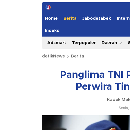
Home
Berita
Jabodetabek
Intern
Indeks
Adsmart
Terpopuler
Daerah
detikNews
Berita
Panglima TNI 
Perwira Tin
Kadek Mel
Senin,