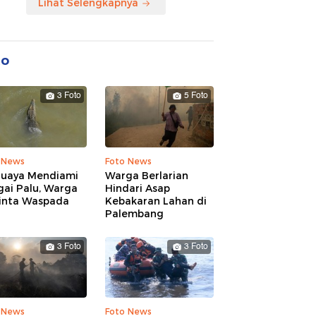
Lihat Selengkapnya
to
3 Foto
5 Foto
 News
Foto News
Buaya Mendiami
Warga Berlarian
gai Palu, Warga
Hindari Asap
inta Waspada
Kebakaran Lahan di
Palembang
3 Foto
3 Foto
 News
Foto News