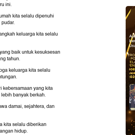
u ini.
mah kita selalu dipenuhi
 pudar.
ngkah keluarga kita selalu
Aj
be
Usu
yang baik untuk kesuksesan
ng tahun.
a keluarga kita selalu
ntungan.
uri kebersamaan yang kita
 lebih banyak berkah.
a damai, sejahtera, dan
kita selalu diberikan
tangan hidup.