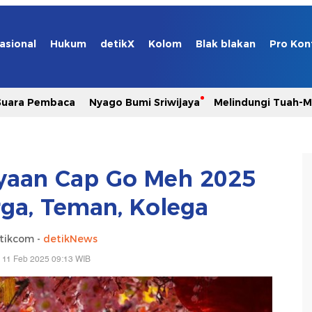
asional
Hukum
detikX
Kolom
Blak blakan
Pro Kon
Suara Pembaca
Nyago Bumi Sriwijaya
Melindungi Tuah-
yaan Cap Go Meh 2025
rga, Teman, Kolega
tikcom -
detikNews
 11 Feb 2025 09:13 WIB