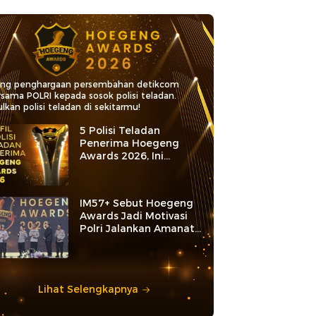
ang penghargaan persembahan detikcom
rsama POLRI kepada sosok polisi teladan.
lkan polisi teladan di sekitarmu!
5 Polisi Teladan
Penerima Hoegeng
Awards 2026, Ini
Kategori dan Kiprahnya
IM57+ Sebut Hoegeng
Awards Jadi Motivasi
Polri Jalankan Amanat
Konstitusi
Lihat Selengkapnya