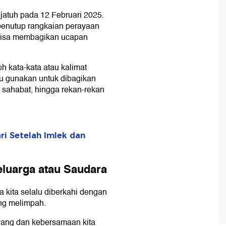
 jatuh pada 12 Februari 2025.
atau Sahabat
enutup rangkaian perayaan
Kerja atau Kolega
 bisa membagikan ucapan
oh kata-kata atau kalimat
u gunakan untuk dibagikan
 sahabat, hingga rekan-rekan
i Setelah Imlek dan
luarga atau Saudara
kita selalu diberkahi dengan
ang melimpah.
ang dan kebersamaan kita