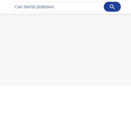
Cancel
Yang sedang ramai dicari
#1
data live draw sgp
#2
gempa hari ini
#3
prabowo
#4
iran
#5
demo
Promoted
Terakhir yang dicari
Loading...