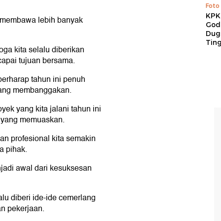
Foto
KPK 
 membawa lebih banyak
God
Duga
Tin
a kita selalu diberikan
capai tujuan bersama.
berharap tahun ini penuh
yang membanggakan.
k yang kita jalani tahun ini
l yang memuaskan.
 profesional kita semakin
 pihak.
adi awal dari kesuksesan
u diberi ide-ide cemerlang
an pekerjaan.