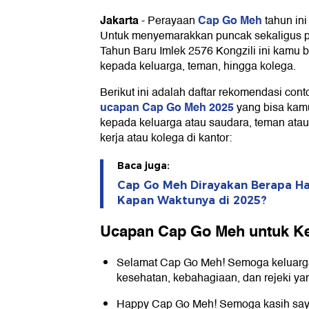
Jakarta
Cap Go Meh
-
Perayaan
tahun ini
Ucapan Cap Go Meh untuk Teman 
Untuk menyemarakkan puncak sekaligus p
Ucapan Cap Go Meh untuk Rekan 
Tahun Baru Imlek 2576 Kongzili ini kamu
kepada keluarga, teman, hingga kolega.
Berikut ini adalah daftar rekomendasi cont
ucapan Cap Go Meh 2025
yang bisa kam
kepada keluarga atau saudara, teman atau
kerja atau kolega di kantor:
Baca juga:
Cap Go Meh Dirayakan Berapa Har
Kapan Waktunya di 2025?
Ucapan Cap Go Meh untuk Ke
Selamat Cap Go Meh! Semoga keluarga 
kesehatan, kebahagiaan, dan rejeki y
Happy Cap Go Meh! Semoga kasih say