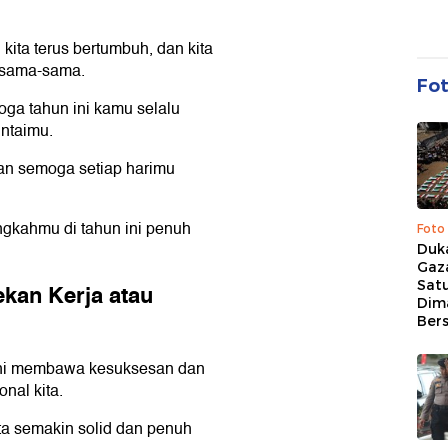
ita terus bertumbuh, dan kita
rsama-sama.
Fo
a tahun ini kamu selalu
intaimu.
an semoga setiap harimu
gkahmu di tahun ini penuh
Foto
Duk
Gaz
Sat
kan Kerja atau
Dim
Ber
ni membawa kesuksesan dan
nal kita.
ta semakin solid dan penuh