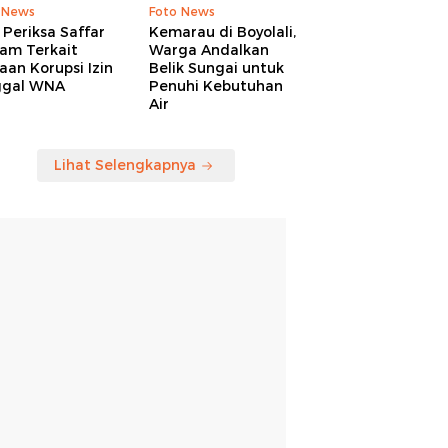
 News
Foto News
Periksa Saffar
Kemarau di Boyolali,
am Terkait
Warga Andalkan
an Korupsi Izin
Belik Sungai untuk
ggal WNA
Penuhi Kebutuhan
Air
Lihat Selengkapnya