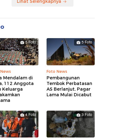
Lihat Selengkapnya
to
5 Foto
5 Foto
 News
Foto News
a Mendalam di
Pembangunan
a, 112 Anggota
Tembok Perbatasan
u Keluarga
AS Berlanjut, Pagar
akamkan
Lama Mulai Dicabut
sama
4 Foto
3 Foto