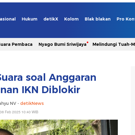
asional
Hukum
detikX
Kolom
Blak blakan
Pro Kon
Suara Pembaca
Nyago Bumi Sriwijaya
Melindungi Tuah-
uara soal Anggaran
an IKN Diblokir
ahyu NV -
detikNews
 08 Feb 2025 10:40 WIB