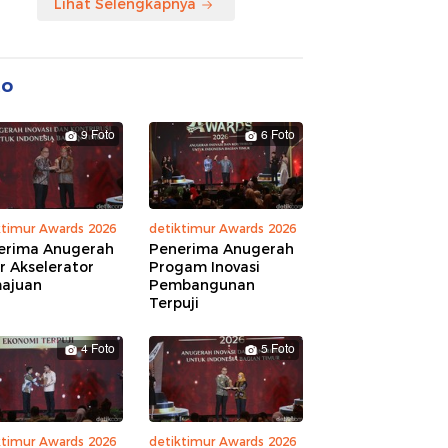
Lihat Selengkapnya
to
9 Foto
6 Foto
ktimur Awards 2026
detiktimur Awards 2026
erima Anugerah
Penerima Anugerah
r Akselerator
Progam Inovasi
ajuan
Pembangunan
Terpuji
4 Foto
5 Foto
ktimur Awards 2026
detiktimur Awards 2026