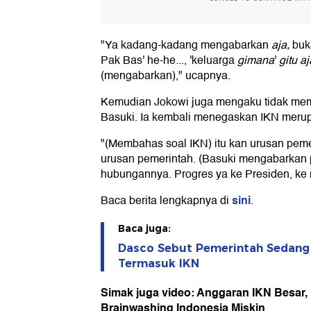
"Ya kadang-kadang mengabarkan
aja,
buka
Pak Bas' he-he..., 'keluarga
gimana
'
gitu aj
(mengabarkan)," ucapnya.
Kemudian Jokowi juga mengaku tidak m
Basuki. Ia kembali menegaskan IKN meru
"(Membahas soal IKN) itu kan urusan pemerin
urusan pemerintah. (Basuki mengabarkan 
hubungannya. Progres ya ke Presiden, ke 
sini
Baca berita lengkapnya di
.
Baca juga:
Dasco Sebut Pemerintah Sedang
Termasuk IKN
Simak juga video: Anggaran IKN Besar
Brainwashing Indonesia Miskin