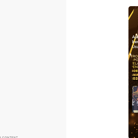
Aj
be
Usu
H CONTENT