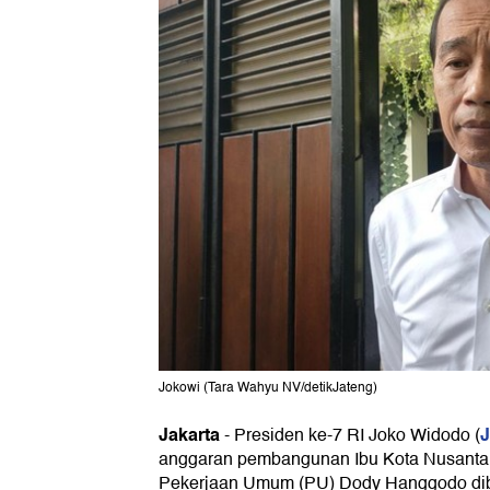
Jokowi (Tara Wahyu NV/detikJateng)
Jakarta
J
-
Presiden ke-7 RI Joko Widodo (
anggaran pembangunan Ibu Kota Nusantar
Pekerjaan Umum (PU) Dody Hanggodo dibl