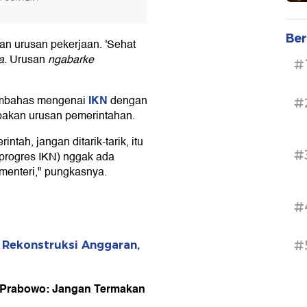
Ber
n urusan pekerjaan. 'Sehat
a
. Urusan
ngabarke
#
IKN
embahas mengenai
dengan
#
pakan urusan pemerintahan.
tah, jangan ditarik-tarik, itu
#
progres IKN) nggak ada
menteri," pungkasnya.
#
#
 Rekonstruksi Anggaran,
, Prabowo: Jangan Termakan