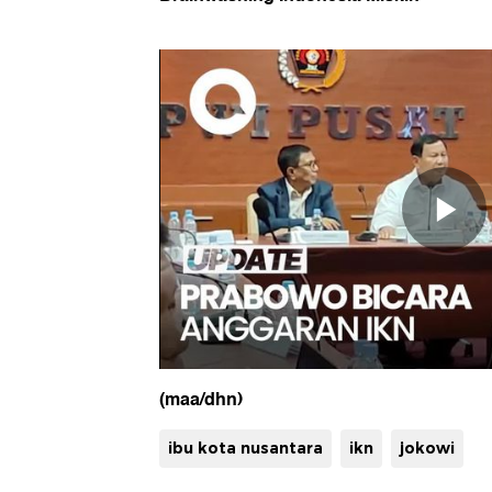
(maa/dhn)
ibu kota nusantara
ikn
jokowi