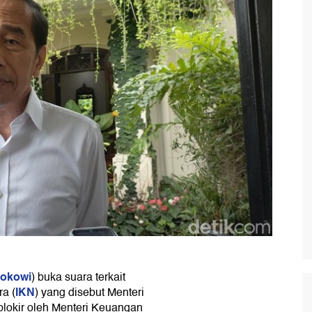
okowi
) buka suara terkait
IKN
a (
) yang disebut Menteri
okir oleh Menteri Keuangan