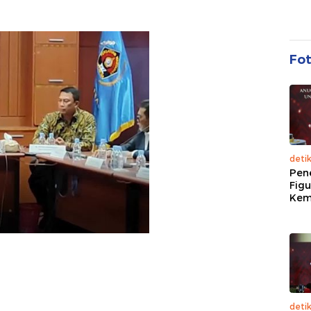
Fo
deti
Pen
Figu
Kem
deti