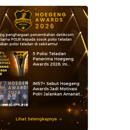
ang penghargaan persembahan detikcom
rsama POLRI kepada sosok polisi teladan.
lkan polisi teladan di sekitarmu!
5 Polisi Teladan
Penerima Hoegeng
Awards 2026, Ini
Kategori dan Kiprahnya
IM57+ Sebut Hoegeng
Awards Jadi Motivasi
Polri Jalankan Amanat
Konstitusi
Lihat Selengkapnya