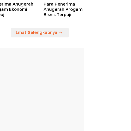
erima Anugerah
Para Penerima
gam Ekonomi
Anugerah Progam
uji
Bisnis Terpuji
Lihat Selengkapnya