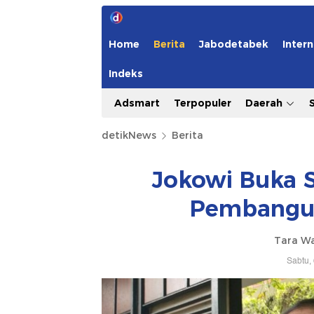
Home
Berita
Jabodetabek
Intern
Indeks
Adsmart
Terpopuler
Daerah
detikNews
Berita
Jokowi Buka S
Pembangun
Tara W
Sabtu,