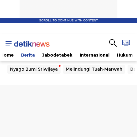
SCROLL TO CONTINUE WITH CONTENT
Home
Berita
Jabodetabek
Internasional
Hukum
Nyago Bumi Sriwijaya
Melindungi Tuah-Marwah
Ba