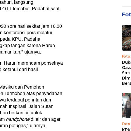
Bahuri, langsung
l OTT tersebut. Padahal saat
Fo
20 sore hari sekitar jam 16.00
 konferensi pers melalui
 pada KPU. Padahal
gkap tangan karena Harun
iamankan," ujarnya.
Foto
an Harun merendam ponselnya
Duk
Gaz
iketahui dari hasil
Sat
Dim
Ber
 Masiku dan Pemohon
oleh Termohon atas penyadapan
a terdapat perintah dari
h Inspirasi, Jalan Sutan
hon berkantor, untuk
dam
handphone
di air dan agar
Foto
aran petugas," ujarnya.
KPK 