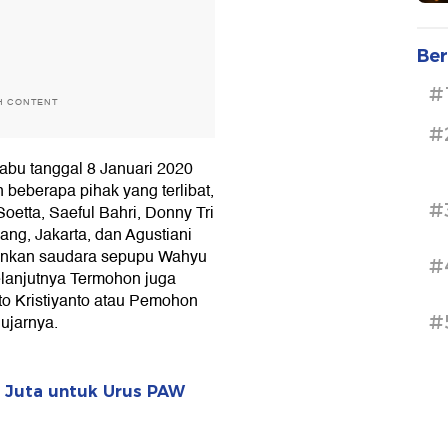
Ber
#
H CONTENT
#
abu tanggal 8 Januari 2020
beberapa pihak yang terlibat,
#
etta, Saeful Bahri, Donny Tri
ng, Jakarta, dan Agustiani
ankan saudara sepupu Wahyu
#
elanjutnya Termohon juga
o Kristiyanto atau Pemohon
#
ujarnya.
 Juta untuk Urus PAW