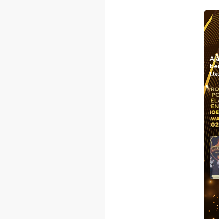
Aj
be
Usu