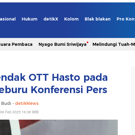
asional
Hukum
detikX
Kolom
Blak blakan
Pro Kon
Suara Pembaca
Nyago Bumi Sriwijaya
Melindungi Tuah-
endak OTT Hasto pada
 Keburu Konferensi Pers
 Budi -
detikNews
 06 Feb 2025 16:38 WIB