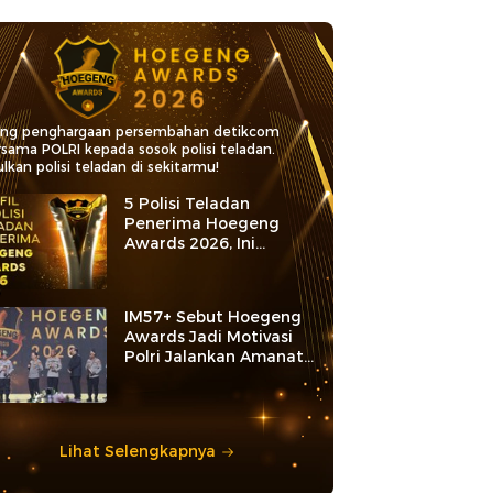
ang penghargaan persembahan detikcom
rsama POLRI kepada sosok polisi teladan.
lkan polisi teladan di sekitarmu!
5 Polisi Teladan
Penerima Hoegeng
Awards 2026, Ini
Kategori dan Kiprahnya
IM57+ Sebut Hoegeng
Awards Jadi Motivasi
Polri Jalankan Amanat
Konstitusi
Lihat Selengkapnya