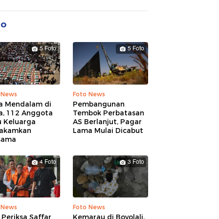
to
5 Foto
5 Foto
 News
Foto News
a Mendalam di
Pembangunan
a, 112 Anggota
Tembok Perbatasan
u Keluarga
AS Berlanjut, Pagar
akamkan
Lama Mulai Dicabut
sama
4 Foto
3 Foto
 News
Foto News
Periksa Saffar
Kemarau di Boyolali,