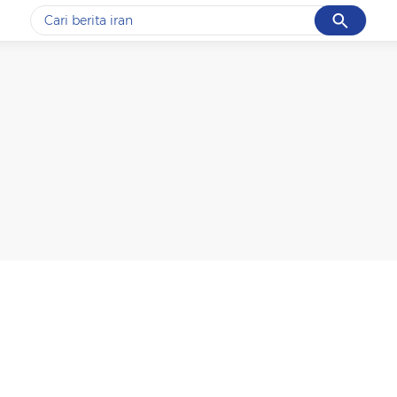
Cancel
Yang sedang ramai dicari
#1
data live draw sgp
#2
gempa hari ini
#3
prabowo
#4
iran
#5
demo
Promoted
Terakhir yang dicari
Loading...