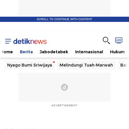
SCROLL TO CONTINUE WITH CONTENT
Home
Berita
Jabodetabek
Internasional
Hukum
Nyago Bumi Sriwijaya
Melindungi Tuah-Marwah
Ban
ADVERTISEMENT