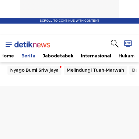
SCROLL TO CONTINUE WITH CONTENT
Home
Berita
Jabodetabek
Internasional
Hukum
Nyago Bumi Sriwijaya
Melindungi Tuah-Marwah
Ba