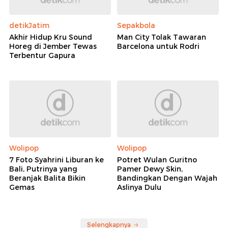
detikJatim
Sepakbola
Akhir Hidup Kru Sound
Man City Tolak Tawaran
Horeg di Jember Tewas
Barcelona untuk Rodri
Terbentur Gapura
Wolipop
Wolipop
7 Foto Syahrini Liburan ke
Potret Wulan Guritno
Bali, Putrinya yang
Pamer Dewy Skin,
Beranjak Balita Bikin
Bandingkan Dengan Wajah
Gemas
Aslinya Dulu
Selengkapnya