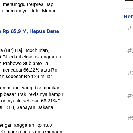
a, menunggu Perpres. Tapi
ahu semuanya," tutur Menag.
Ber
#
a Rp 85,9 M, Hapus Dana
(BP) Haji, Moch Irfan,
#
I terkait efisiensi anggaran
n Prabowo Subianto. Ia
 mencapai 66,22% atau Rp
#
an sebesar Rp 129 miliar.
an seperti yang disampaikan
up besar, Pak, revisinya hampir
#
 artinya itu sebesar 66,21%,"
 DPR RI, Senayan, Jakarta
#
dengan anggaran Rp 43,8
ari Kemenag untuk pelaksanaan