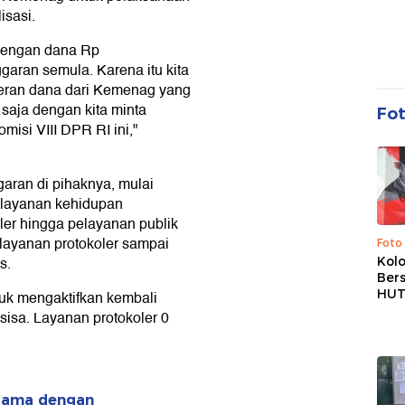
isasi.
 dengan dana Rp
garan semula. Karena itu kita
seran dana dari Kemenag yang
tu saja dengan kita minta
Fo
misi VIII DPR RI ini,"
garan di pihaknya, mulai
elayanan kehidupan
ler hingga pelayanan publik
 layanan protokoler sampai
Foto
s.
Kolo
Ber
HUT
tuk mengaktifkan kembali
sisa. Layanan protokoler 0
Agama dengan