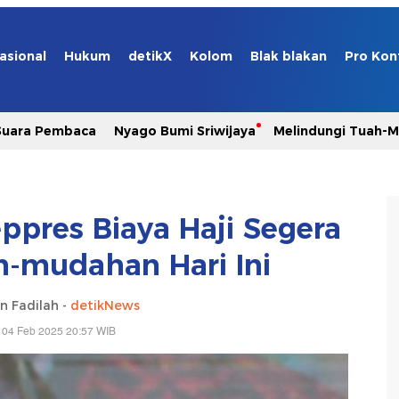
asional
Hukum
detikX
Kolom
Blak blakan
Pro Kon
Suara Pembaca
Nyago Bumi Sriwijaya
Melindungi Tuah-
pres Biaya Haji Segera
h-mudahan Hari Ini
n Fadilah -
detikNews
 04 Feb 2025 20:57 WIB