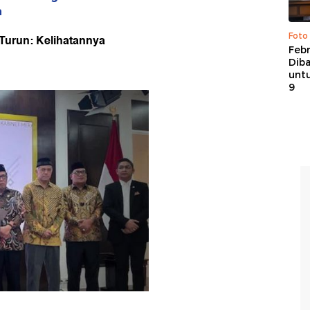
a
Foto
 Turun: Kelihatannya
Febr
Dib
untu
9