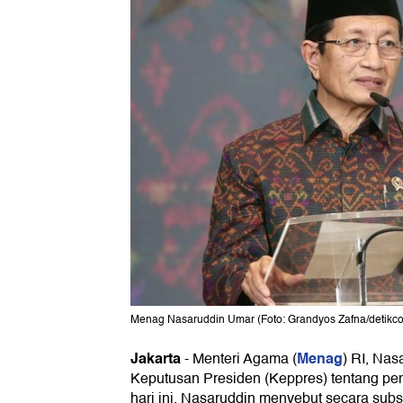
Menag Nasaruddin Umar (Foto: Grandyos Zafna/detikc
Jakarta
Menag
-
Menteri Agama (
) RI, Nas
Keputusan Presiden (Keppres) tentang p
hari ini. Nasaruddin menyebut secara subs