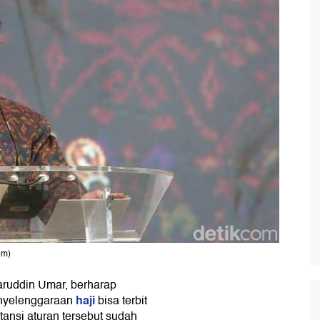
om)
aruddin Umar, berharap
haji
enyelenggaraan
bisa terbit
tansi aturan tersebut sudah