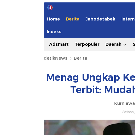
Home
Berita
Jabodetabek
Intern
Indeks
Adsmart
Terpopuler
Daerah
detikNews
Berita
Menag Ungkap Kep
Terbit: Muda
Kurniawa
Selasa,