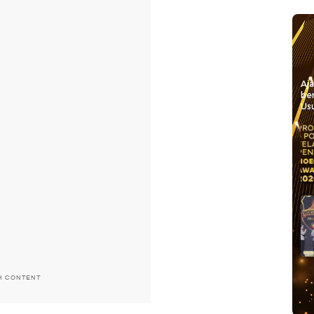
Aj
be
Usu
H CONTENT