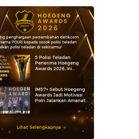
ang penghargaan persembahan detikcom
rsama POLRI kepada sosok polisi teladan.
lkan polisi teladan di sekitarmu!
5 Polisi Teladan
Penerima Hoegeng
Awards 2026, Ini
Kategori dan Kiprahnya
IM57+ Sebut Hoegeng
Awards Jadi Motivasi
Polri Jalankan Amanat
Konstitusi
Lihat Selengkapnya