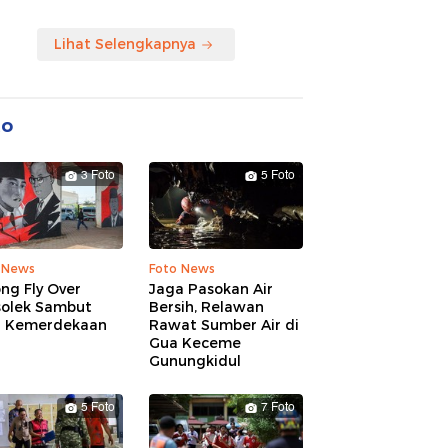
Lihat Selengkapnya
to
3 Foto
5 Foto
 News
Foto News
ng Fly Over
Jaga Pasokan Air
solek Sambut
Bersih, Relawan
 Kemerdekaan
Rawat Sumber Air di
Gua Keceme
Gunungkidul
5 Foto
7 Foto