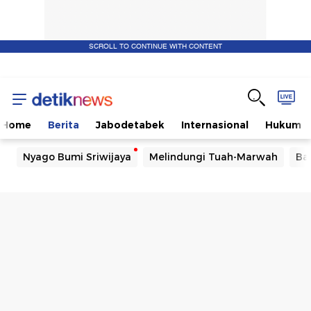
SCROLL TO CONTINUE WITH CONTENT
Home
Berita
Jabodetabek
Internasional
Hukum
Nyago Bumi Sriwijaya
Melindungi Tuah-Marwah
Ba