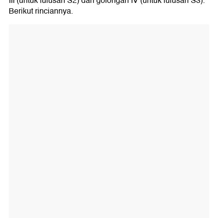
III (untuk lulusan S2) dan golongan IV (untuk lulusan S3).
Berikut rinciannya.