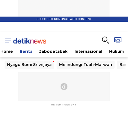
SCROLL TO CONTINUE WITH CONTENT
Home
Berita
Jabodetabek
Internasional
Hukum
Nyago Bumi Sriwijaya
Melindungi Tuah-Marwah
Ban
ADVERTISEMENT