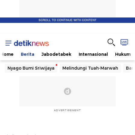
SCROLL TO CONTINUE WITH CONTENT
Home
Berita
Jabodetabek
Internasional
Hukum
Nyago Bumi Sriwijaya
Melindungi Tuah-Marwah
Ban
ADVERTISEMENT