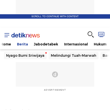
SCROLL TO CONTINUE WITH CONTENT
Home
Berita
Jabodetabek
Internasional
Hukum
Nyago Bumi Sriwijaya
Melindungi Tuah-Marwah
Ban
ADVERTISEMENT