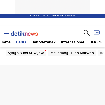
SCROLL TO CONTINUE WITH CONTENT
Home
Berita
Jabodetabek
Internasional
Hukum
Nyago Bumi Sriwijaya
Melindungi Tuah-Marwah
Ba