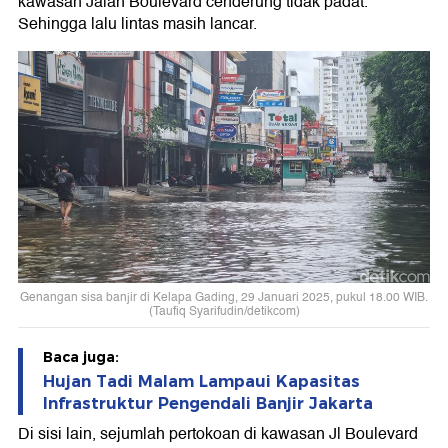
kawasan Jalan Boulevard cenderung tidak padat.
Sehingga lalu lintas masih lancar.
Genangan sisa banjir di Kelapa Gading, 29 Januari 2025, pukul 18.00 WIB.
(Taufiq Syarifudin/detikcom)
Baca juga:
Hujan Tadi Malam Lampaui Kapasitas
Infrastruktur Pengendali Banjir Jakarta
Di sisi lain, sejumlah pertokoan di kawasan Jl Boulevard