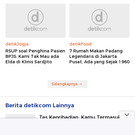
detikJogja
detikFood
RSUP soal Penghina Pasien
7 Rumah Makan Padang
BPJS: Kami Tak Mau ada
Legendaris di Jakarta
Elda di Klinis Sardjito
Pusat, Ada yang Sejak 1960
Selengkapnya
Berita detikcom Lainnya
Tes Kepribadian: Kamu Termasuk
Orang yang Santai atau Penuh
Pertimbangan?