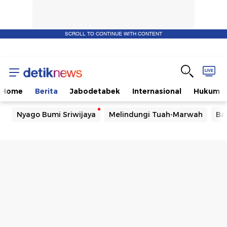
SCROLL TO CONTINUE WITH CONTENT
Home
Berita
Jabodetabek
Internasional
Hukum
Nyago Bumi Sriwijaya
Melindungi Tuah-Marwah
Ba