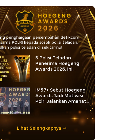
ang penghargaan persembahan detikcom
rsama POLRI kepada sosok polisi teladan.
lkan polisi teladan di sekitarmu!
5 Polisi Teladan
Penerima Hoegeng
Awards 2026, Ini
Kategori dan Kiprahnya
IM57+ Sebut Hoegeng
Awards Jadi Motivasi
Polri Jalankan Amanat
Konstitusi
Lihat Selengkapnya