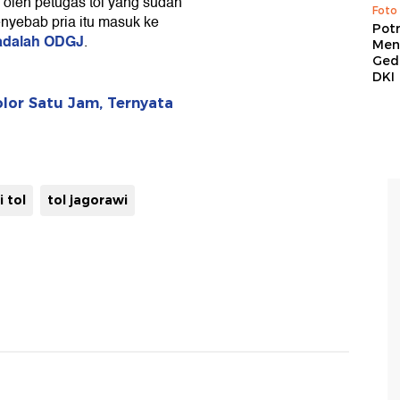
 oleh petugas tol yang sudah
Foto
enyebab pria itu masuk ke
Pot
u adalah ODGJ
.
Men
Ged
DKI
or Satu Jam, Ternyata
i tol
tol jagorawi