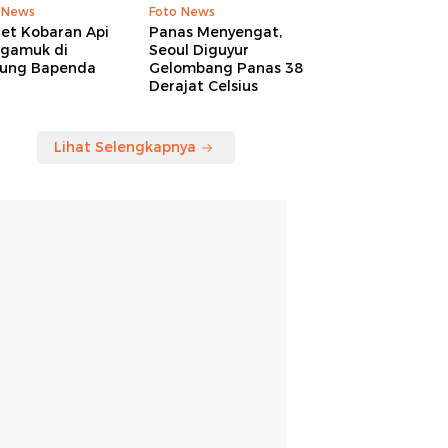
 News
Foto News
ret Kobaran Api
Panas Menyengat,
gamuk di
Seoul Diguyur
ung Bapenda
Gelombang Panas 38
Derajat Celsius
Lihat Selengkapnya