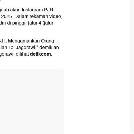
ggah akun Instagram PJR
ri 2025. Dalam rekaman video,
ri di pinggir jalur 4 (jalur
 S.H. Mengamankan Orang
an Tol Jagorawi," demikian
detikcom
orawi, dilihat
,