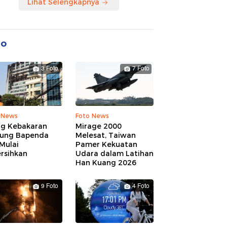
Lihat Selengkapnya
to
3 Foto
7 Foto
 News
Foto News
ng Kebakaran
Mirage 2000
ung Bapenda
Melesat, Taiwan
Mulai
Pamer Kekuatan
rsihkan
Udara dalam Latihan
Han Kuang 2026
9 Foto
4 Foto