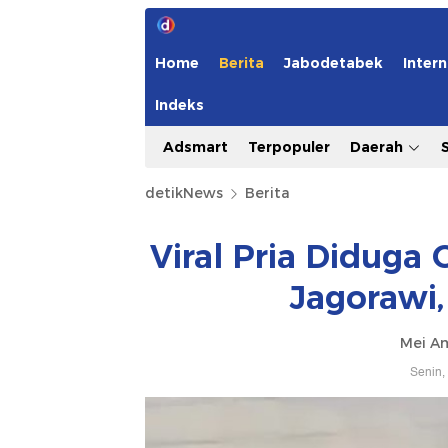
Home
Berita
Jabodetabek
Intern
Indeks
Adsmart
Terpopuler
Daerah
detikNews
Berita
Viral Pria Diduga 
Jagorawi,
Mei Am
Senin,