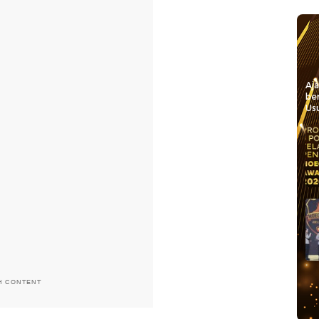
Aj
be
Usu
H CONTENT