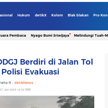
asional
Hukum
detikX
Kolom
Blak blakan
Pro Kon
Suara Pembaca
Nyago Bumi Sriwijaya
Melindungi Tuah-
ODGJ Berdiri di Jalan Tol
 Polisi Evakuasi
elia R -
detikNews
 27 Jan 2025 16:52 WIB