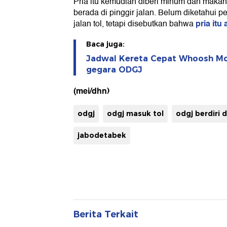
Pria itu kemudian diberi minum dan makan
berada di pinggir jalan. Belum diketahui p
pria it
jalan tol, tetapi disebutkan bahwa
Baca juga:
Jadwal Kereta Cepat Whoosh Mol
gegara ODGJ
(mei/dhn)
odgj
odgj masuk tol
odgj berdiri d
jabodetabek
Berita Terkait