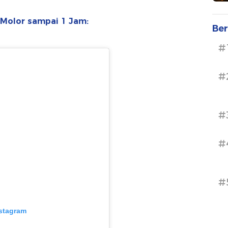
Molor sampai 1 Jam:
Ber
#
#
#
#
#
nstagram