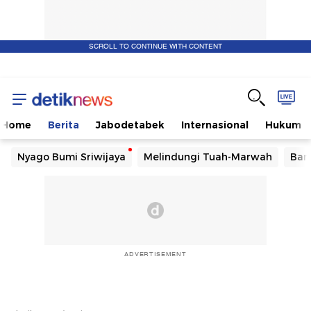
SCROLL TO CONTINUE WITH CONTENT
Home
Berita
Jabodetabek
Internasional
Hukum
Nyago Bumi Sriwijaya
Melindungi Tuah-Marwah
Ban
ADVERTISEMENT