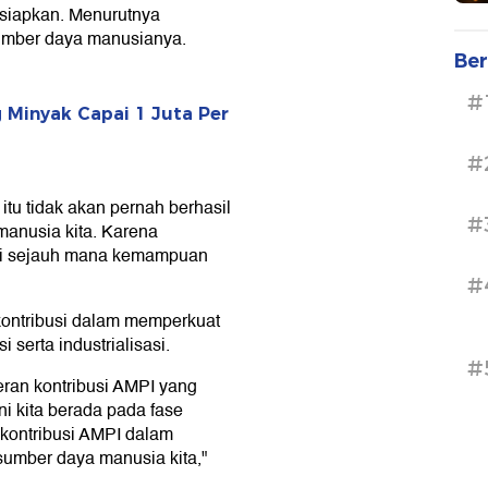
isiapkan. Menurutnya
sumber daya manusianya.
Ber
#
g Minyak Capai 1 Juta Per
#
 itu tidak akan pernah berhasil
#
manusia kita. Karena
ari sejauh mana kemampuan
#
kontribusi dalam memperkuat
 serta industrialisasi.
#
peran kontribusi AMPI yang
i kita berada pada fase
 kontribusi AMPI dalam
sumber daya manusia kita,"