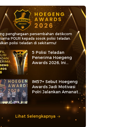
ang penghargaan persembahan detikcom
rsama POLRI kepada sosok polisi teladan.
lkan polisi teladan di sekitarmu!
5 Polisi Teladan
Penerima Hoegeng
Awards 2026, Ini
Kategori dan Kiprahnya
IM57+ Sebut Hoegeng
Awards Jadi Motivasi
Polri Jalankan Amanat
Konstitusi
Lihat Selengkapnya