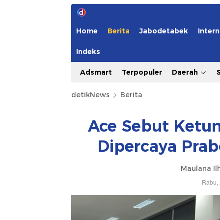
Home
Berita
Jabodetabek
Intern
Indeks
Adsmart
Terpopuler
Daerah
detikNews
Berita
Ace Sebut Ketum
Dipercaya Prab
Maulana Il
Rabu, 