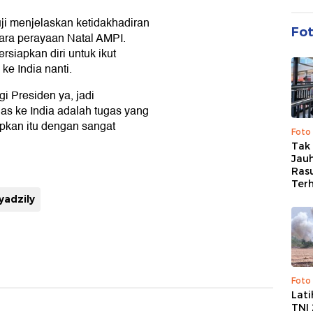
ji menjelaskan ketidakhadiran
Fo
cara perayaan Natal AMPI.
siapkan diri untuk ikut
e India nanti.
i Presiden ya, jadi
as ke India adalah tugas yang
apkan itu dengan sangat
Foto
Tak 
Jauh
Ras
Ter
yadzily
Foto
Lat
TNI