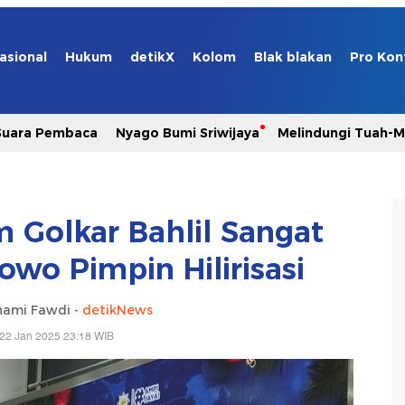
asional
Hukum
detikX
Kolom
Blak blakan
Pro Kon
Suara Pembaca
Nyago Bumi Sriwijaya
Melindungi Tuah-
 Golkar Bahlil Sangat
owo Pimpin Hilirisasi
hami Fawdi -
detikNews
22 Jan 2025 23:18 WIB