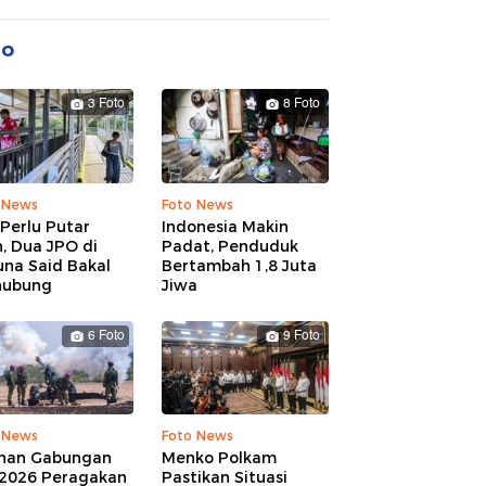
to
3 Foto
8 Foto
 News
Foto News
Perlu Putar
Indonesia Makin
, Dua JPO di
Padat, Penduduk
una Said Bakal
Bertambah 1,8 Juta
hubung
Jiwa
6 Foto
9 Foto
 News
Foto News
ihan Gabungan
Menko Polkam
 2026 Peragakan
Pastikan Situasi