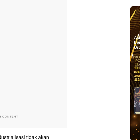
Aj
be
Usu
H CONTENT
ustrialisasi tidak akan