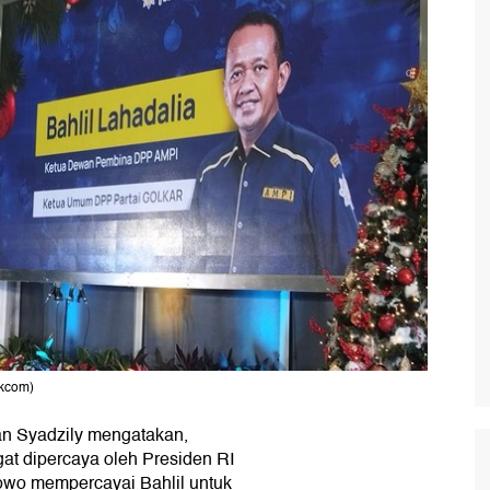
ikcom)
an Syadzily mengatakan,
at dipercaya oleh Presiden RI
wo mempercayai Bahlil untuk