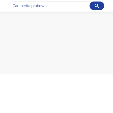
Cancel
Yang sedang ramai dicari
#1
gempa hari ini
#2
demo
#3
gempa
#4
iran
#5
prabowo
Promoted
Terakhir yang dicari
Loading...