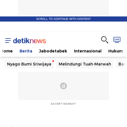
SCROLL TO CONTINUE WITH CONTENT
Home
Berita
Jabodetabek
Internasional
Hukum
Nyago Bumi Sriwijaya
Melindungi Tuah-Marwah
Ban
ADVERTISEMENT