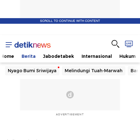
SCROLL TO CONTINUE WITH CONTENT
Home
Berita
Jabodetabek
Internasional
Hukum
Nyago Bumi Sriwijaya
Melindungi Tuah-Marwah
Ban
ADVERTISEMENT