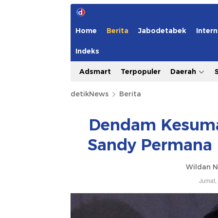
Home
Berita
Jabodetabek
Intern
Indeks
Adsmart
Terpopuler
Daerah
detikNews
Berita
Dendam Kesumat
Sandy Permana 
Wildan N
Jumat,