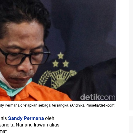
dy Permana ditetapkan sebagai tersangka. (Andhika Prasetia/detikcom)
Sandy Permana
rtis
oleh
ersangka Nanang Irawan alias
mat.