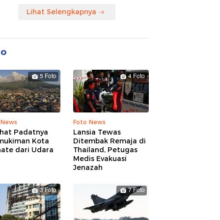
Lihat Selengkapnya
to
5 Foto
4 Foto
 News
Foto News
ihat Padatnya
Lansia Tewas
mukiman Kota
Ditembak Remaja di
nate dari Udara
Thailand, Petugas
Medis Evakuasi
Jenazah
3 Foto
7 Foto