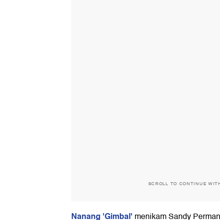
SCROLL TO CONTINUE WIT
Nanang 'Gimbal'
menikam Sandy Permana 