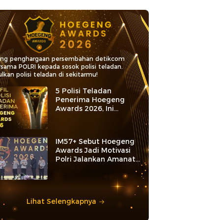
ang penghargaan persembahan detikcom
rsama POLRI kepada sosok polisi teladan.
lkan polisi teladan di sekitarmu!
5 Polisi Teladan
Penerima Hoegeng
Awards 2026, Ini
Kategori dan Kiprahnya
IM57+ Sebut Hoegeng
Awards Jadi Motivasi
Polri Jalankan Amanat
Konstitusi
Lihat Selengkapnya