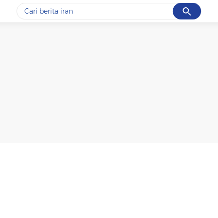
Cancel
Yang sedang ramai dicari
#1
data live draw sgp
#2
kebakaran
#3
prabowo
#4
iran
#5
gempa hari ini
Promoted
Terakhir yang dicari
Loading...