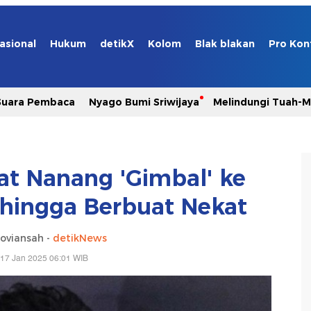
asional
Hukum
detikX
Kolom
Blak blakan
Pro Kon
Suara Pembaca
Nyago Bumi Sriwijaya
Melindungi Tuah-
 Nanang 'Gimbal' ke
hingga Berbuat Nekat
oviansah -
detikNews
 17 Jan 2025 06:01 WIB