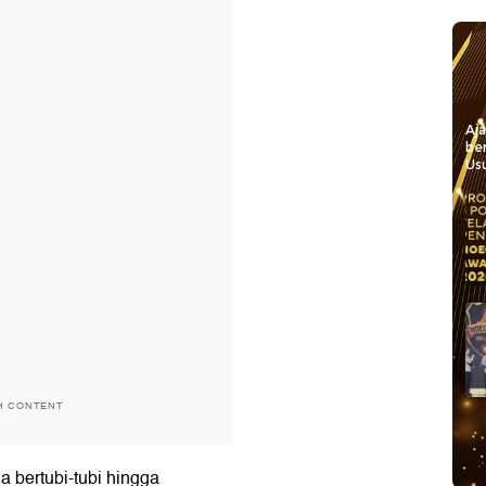
Aj
be
Usu
H CONTENT
bertubi-tubi hingga