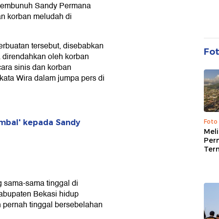
embunuh Sandy Permana
dan korban meludah di
erbuatan tersebut, disebabkan
Fo
a direndahkan oleh korban
ara sinis dan korban
kata Wira dalam jumpa pers di
mbal' kepada Sandy
Foto
Mel
Per
Ter
 sama-sama tinggal di
abupaten Bekasi hidup
 pernah tinggal bersebelahan