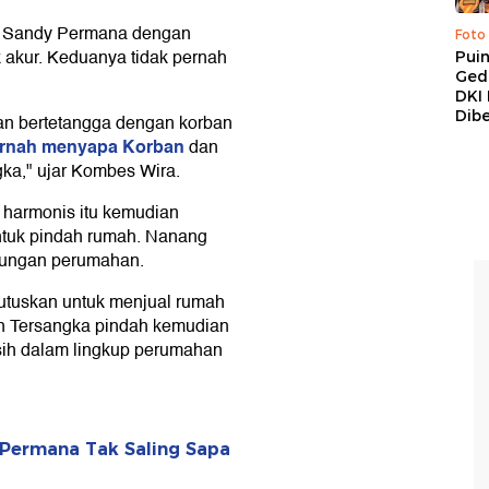
ra Sandy Permana dengan
Foto
k akur. Keduanya tidak pernah
Pui
Ged
DKI 
Dibe
pan bertetangga dengan korban
ernah menyapa Korban
dan
ka," ujar Kombes Wira.
 harmonis itu kemudian
tuk pindah rumah. Nanang
gkungan perumahan.
utuskan untuk menjual rumah
an Tersangka pindah kemudian
sih dalam lingkup perumahan
 Permana Tak Saling Sapa