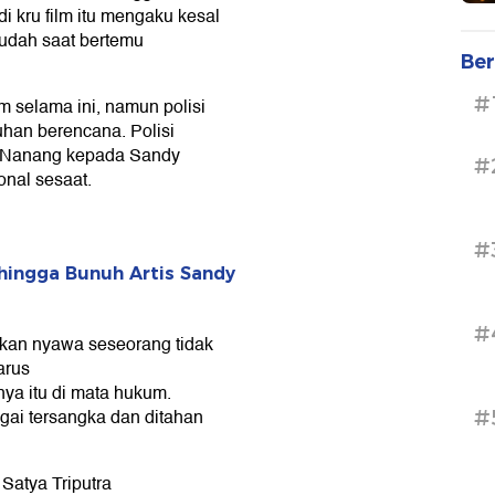
 kru film itu mengaku kesal
ludah saat bertemu
Ber
#
selama ini, namun polisi
han berencana. Polisi
n Nanang kepada Sandy
#
onal sesaat.
#
 hingga Bunuh Artis Sandy
#
kan nyawa seseorang tidak
arus
a itu di mata hukum.
agai tersangka dan ditahan
#
Satya Triputra