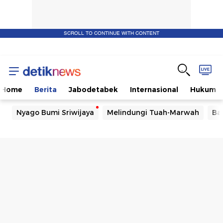
SCROLL TO CONTINUE WITH CONTENT
Home
Berita
Jabodetabek
Internasional
Hukum
Nyago Bumi Sriwijaya
Melindungi Tuah-Marwah
Ba