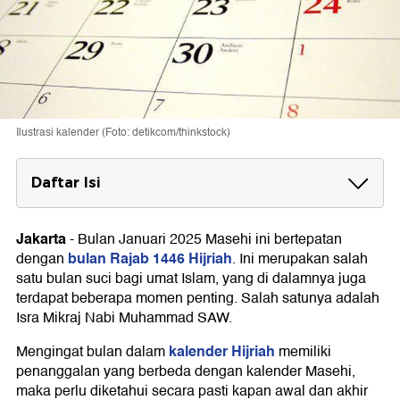
Ilustrasi kalender (Foto: detikcom/thinkstock)
Daftar Isi
Rajab 1446 H Sampai Tanggal 30 Januari
2025
Jakarta
-
Bulan Januari 2025 Masehi ini bertepatan
bulan Rajab 1446 Hijriah
dengan
. Ini merupakan salah
Ada Peringatan Isra Mikraj pada 27 Januari
satu bulan suci bagi umat Islam, yang di dalamnya juga
2025
terdapat beberapa momen penting. Salah satunya adalah
Isra Mikraj Nabi Muhammad SAW.
kalender Hijriah
Mengingat bulan dalam
memiliki
penanggalan yang berbeda dengan kalender Masehi,
maka perlu diketahui secara pasti kapan awal dan akhir