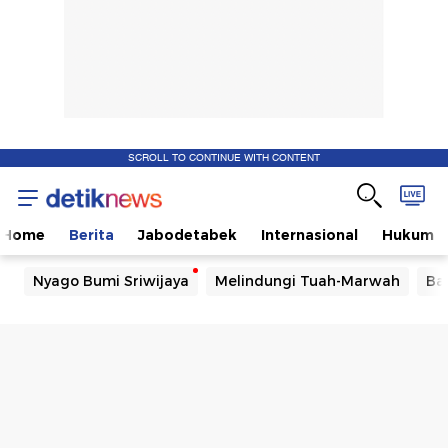
SCROLL TO CONTINUE WITH CONTENT
Home
Berita
Jabodetabek
Internasional
Hukum
Nyago Bumi Sriwijaya
Melindungi Tuah-Marwah
Ba