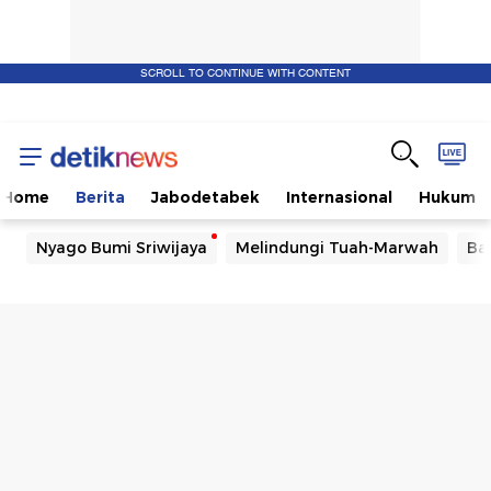
SCROLL TO CONTINUE WITH CONTENT
Home
Berita
Jabodetabek
Internasional
Hukum
Nyago Bumi Sriwijaya
Melindungi Tuah-Marwah
Ba