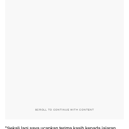
SCROLL TO CONTINUE WITH CONTENT
"Sekali lagi saya ucapkan terima kasih kepada jajaran