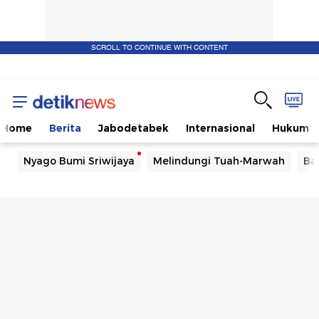
SCROLL TO CONTINUE WITH CONTENT
Home
Berita
Jabodetabek
Internasional
Hukum
Nyago Bumi Sriwijaya
Melindungi Tuah-Marwah
Ba